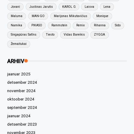
Jovani
Justinas Jarutis
KAROL G
Laisva
Lena
Maluma
MAN-GO
Marijonas Mikutavičius
Monique
Namika
PIKASO
Rammstein
Remix
Rihanna
Sido
Singapūras Satīns
Tiesto
Vidas Bareikis
ZYGGA
Žemaitukai
ARHIIV
jaanuar 2025
detsember 2024
november 2024
oktoober 2024
september 2024
jaanuar 2024
detsember 2023
november 2023