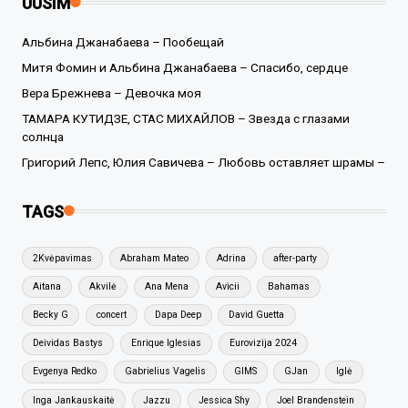
UUSIM
Альбина Джанабаева – Пообещай
Митя Фомин и Альбина Джанабаева – Спасибо, сердце
Вера Брежнева – Девочка моя
ТАМАРА КУТИДЗЕ, СТАС МИХАЙЛОВ – Звезда с глазами
солнца
Григорий Лепс, Юлия Савичева – Любовь оставляет шрамы –
TAGS
2Kvėpavimas
Abraham Mateo
Adrina
after-party
Aitana
Akvilė
Ana Mena
Avicii
Bahamas
Becky G
concert
Dapa Deep
David Guetta
Deividas Bastys
Enrique Iglesias
Eurovizija 2024
Evgenya Redko
Gabrielius Vagelis
GIMS
GJan
Iglė
Inga Jankauskaitė
Jazzu
Jessica Shy
Joel Brandenstein