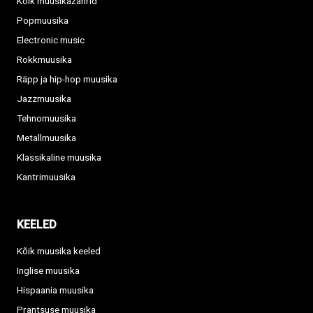
Kõik muusikažanrid
Popmuusika
Electronic music
Rokkmuusika
Räpp ja hip-hop muusika
Jazzmuusika
Tehnomuusika
Metallmuusika
Klassikaline muusika
Kantrimuusika
KEELED
Kõik muusika keeled
Inglise muusika
Hispaania muusika
Prantsuse muusika