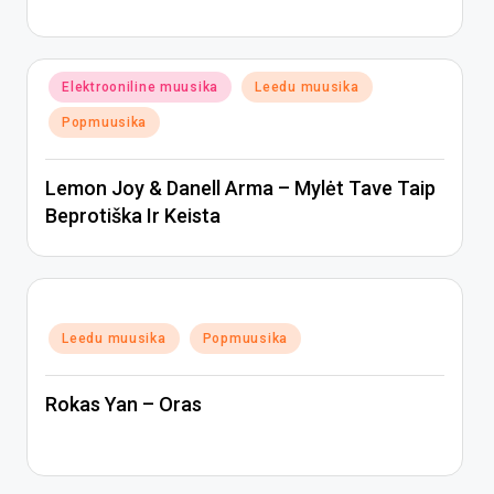
Posted
Elektrooniline muusika
Leedu muusika
in
Popmuusika
Lemon Joy & Danell Arma – Mylėt Tave Taip
Beprotiška Ir Keista
Posted
Leedu muusika
Popmuusika
in
Rokas Yan – Oras