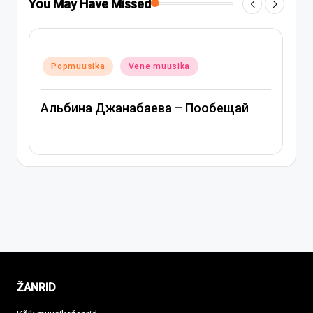
You May Have Missed
Posted
Popmuusika
Vene muusika
in
Митя Фомин и Альбина Джанабаева –
й
Спасибо, сердце
ŽANRID