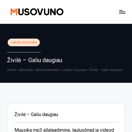
Skip
to
content
Posted
Leedu muusika
in
Živilė – Galiu daugiau
Home
»
Muusika
»
Muusikakeeled
»
Leedu muusika
»
Živilė – Galiu daugiau
Živilė – Galiu daugiau
Muusika mp3 allalaadimine, laulusõnad ja videod