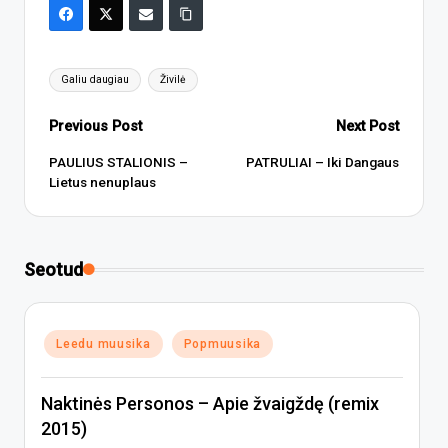
Tags:
Galiu daugiau
Živilė
Post
Previous Post
Next Post
navigation
PAULIUS STALIONIS –
PATRULIAI – Iki Dangaus
Lietus nenuplaus
Seotud
Posted
Leedu muusika
Popmuusika
in
Naktinės Personos – Apie žvaigždę (remix
2015)