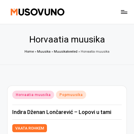
Skip
to
content
Horvaatia muusika
Home
»
Muusika
»
Muusikakeeled
»
Horvaatia muusika
Posted
Horvaatia muusika
Popmuusika
in
Indira Dženan Lončarević – Lopovi u tami
VAATA ROHKEM