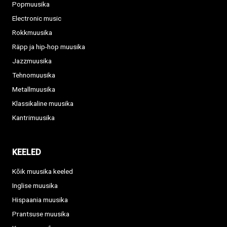
Popmuusika
Electronic music
Rokkmuusika
Räpp ja hip-hop muusika
Jazzmuusika
Tehnomuusika
Metallmuusika
Klassikaline muusika
Kantrimuusika
KEELED
Kõik muusika keeled
Inglise muusika
Hispaania muusika
Prantsuse muusika