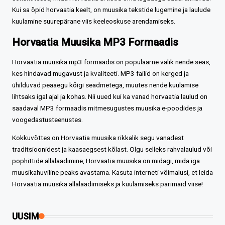
Kui sa õpid horvaatia keelt, on muusika tekstide lugemine ja laulude
kuulamine suurepärane viis keeleoskuse arendamiseks.
Horvaatia Muusika MP3 Formaadis
Horvaatia muusika mp3 formaadis on populaarne valik nende seas,
kes hindavad mugavust ja kvaliteeti. MP3 failid on kerged ja
ühilduvad peaaegu kõigi seadmetega, muutes nende kuulamise
lihtsaks igal ajal ja kohas. Nii uued kui ka vanad horvaatia laulud on
saadaval MP3 formaadis mitmesugustes muusika e-poodides ja
voogedastusteenustes.
Kokkuvõttes on Horvaatia muusika rikkalik segu vanadest
traditsioonidest ja kaasaegsest kõlast. Olgu selleks rahvalaulud või
pophittide allalaadimine, Horvaatia muusika on midagi, mida iga
muusikahuviline peaks avastama. Kasuta interneti võimalusi, et leida
Horvaatia muusika allalaadimiseks ja kuulamiseks parimaid viise!
UUSIM