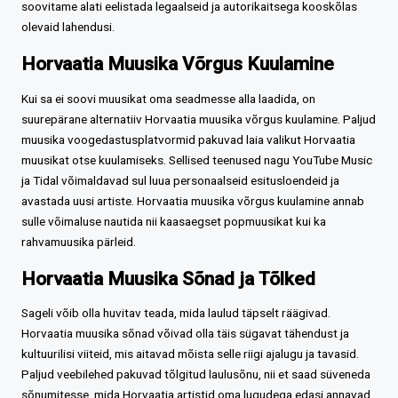
soovitame alati eelistada legaalseid ja autorikaitsega kooskõlas
olevaid lahendusi.
Horvaatia Muusika Võrgus Kuulamine
Kui sa ei soovi muusikat oma seadmesse alla laadida, on
suurepärane alternatiiv Horvaatia muusika võrgus kuulamine. Paljud
muusika voogedastusplatvormid pakuvad laia valikut Horvaatia
muusikat otse kuulamiseks. Sellised teenused nagu YouTube Music
ja Tidal võimaldavad sul luua personaalseid esitusloendeid ja
avastada uusi artiste. Horvaatia muusika võrgus kuulamine annab
sulle võimaluse nautida nii kaasaegset popmuusikat kui ka
rahvamuusika pärleid.
Horvaatia Muusika Sõnad ja Tõlked
Sageli võib olla huvitav teada, mida laulud täpselt räägivad.
Horvaatia muusika sõnad võivad olla täis sügavat tähendust ja
kultuurilisi viiteid, mis aitavad mõista selle riigi ajalugu ja tavasid.
Paljud veebilehed pakuvad tõlgitud laulusõnu, nii et saad süveneda
sõnumitesse, mida Horvaatia artistid oma lugudega edasi annavad.