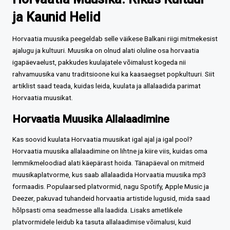
ja Kaunid Helid
Horvaatia muusika peegeldab selle väikese Balkani riigi mitmekesist
ajalugu ja kultuuri. Muusika on olnud alati oluline osa horvaatia
igapäevaelust, pakkudes kuulajatele võimalust kogeda nii
rahvamuusika vanu traditsioone kui ka kaasaegset popkultuuri. Siit
artiklist saad teada, kuidas leida, kuulata ja allalaadida parimat
Horvaatia muusikat.
Horvaatia Muusika Allalaadimine
Kas soovid kuulata Horvaatia muusikat igal ajal ja igal pool?
Horvaatia muusika allalaadimine on lihtne ja kiire viis, kuidas oma
lemmikmeloodiad alati käepärast hoida. Tänapäeval on mitmeid
muusikaplatvorme, kus saab allalaadida Horvaatia muusika mp3
formaadis. Populaarsed platvormid, nagu Spotify, Apple Music ja
Deezer, pakuvad tuhandeid horvaatia artistide lugusid, mida saad
hõlpsasti oma seadmesse alla laadida. Lisaks ametlikele
platvormidele leidub ka tasuta allalaadimise võimalusi, kuid