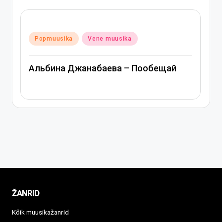
Posted
Popmuusika
Vene muusika
in
Митя Фомин и Альбина Джанабаева –
Спасибо, сердце
ŽANRID
Kõik muusikažanrid