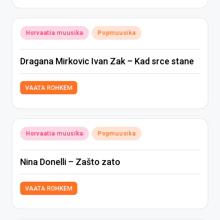
Posted
Horvaatia muusika
Popmuusika
in
Dragana Mirkovic Ivan Zak – Kad srce stane
VAATA ROHKEM
Posted
Horvaatia muusika
Popmuusika
in
Nina Donelli – Zašto zato
VAATA ROHKEM