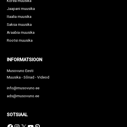
Korea muusika
Jaapani muusika
Itaalia muusika
Saksa muusika
Araabia muusika
Rootsi muusika
INFORMATSIOON
Musovuno Eesti
Muusika - Sõnad - Videod
info@musovuno.ee
ads@musovuno.ee
SOTSIAAL
Facebook
Instagram
X
YouTube
Pinterest