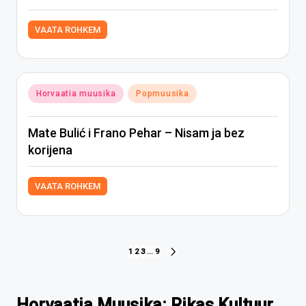
VAATA ROHKEM
Posted
Horvaatia muusika
Popmuusika
in
Mate Bulić i Frano Pehar – Nisam ja bez
korijena
VAATA ROHKEM
Paginazione
1
2
3
…
9
NEXT
PAGE
degli
articoli
Horvaatia Muusika: Rikas Kultuur