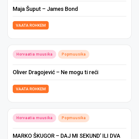
Maja Šuput – James Bond
VAATA ROHKEM
Posted
Horvaatia muusika
Popmuusika
in
Oliver Dragojević – Ne mogu ti reći
VAATA ROHKEM
Posted
Horvaatia muusika
Popmuusika
in
MARKO ŠKUGOR – DAJ MI SEKUND’ ILI DVA