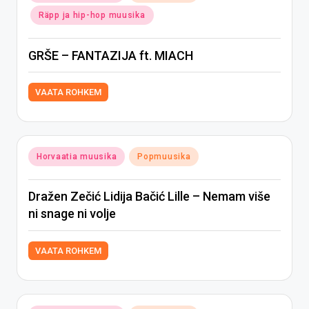
in
Räpp ja hip-hop muusika
GRŠE – FANTAZIJA ft. MIACH
VAATA ROHKEM
Posted
Horvaatia muusika
Popmuusika
in
Dražen Zečić Lidija Bačić Lille – Nemam više
ni snage ni volje
VAATA ROHKEM