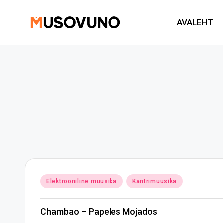
AVALEHT
Skip
to
content
Posted
Elektrooniline muusika
Kantrimuusika
in
Chambao – Papeles Mojados