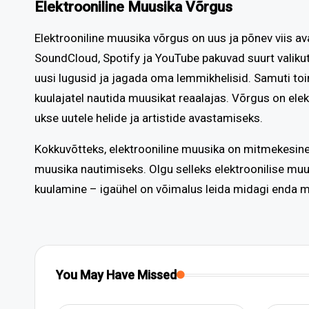
Elektrooniline Muusika Võrgus
Elektrooniline muusika võrgus on uus ja põnev viis av
SoundCloud, Spotify ja YouTube pakuvad suurt valikut
uusi lugusid ja jagada oma lemmikhelisid. Samuti to
kuulajatel nautida muusikat reaalajas. Võrgus on ele
ukse uutele helide ja artistide avastamiseks.
Kokkuvõtteks, elektrooniline muusika on mitmekesine 
muusika nautimiseks. Olgu selleks elektroonilise mu
kuulamine – igaühel on võimalus leida midagi enda m
You May Have Missed