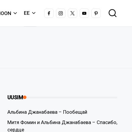
FACEBOOK
INSTAGRAM
X
YOUTUBE
PINTEREST
EE
IOON
UUSIM
Альбина Джанабаева – Пообещай
Митя Фомин и Альбина Джанабаева – Спасибо,
сердце