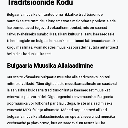
Traditsioonide Kodu
Bulgaaria muusika on tuntud oma rikkalike traditsioonide,
mitmekesiste rütmide ja hingematvate meloodiate poolest. Seda
iseloomustavad tugevad vokaalharmooniad, mis on saanud
rahvusvaheliseks sümboliks Balkani kultuuris. Tänu kaasaegsele
tehnoloogiale on bulgaaria muusika muutunud kättesaadavamaks
kogu maailmas, võimaldades muusikasõpradel nautida autentseid
helisid nii kodus kui ka teel.
Bulgaaria Muusika Allalaadimine
Kui otsite võimalusi bulgaaria muusika allalaadimiseks, on teil
mitmeid valikuid. Tänu digitaalsele muusikamaailmale on saadaval
laias valikus bulgaaria traditsioonilist ja kaasaegset muusikat
erinevatel platvormidel. Olgu tegemist rahvamuusika, Bulgaaria
popmuusika või folkorist pärit lauludega, leiate allalaadimiseks
erinevaid MP3-faile ja albumeid. Mõned populaarsed allikad
bulgaaria muusika allalaadimiseks on spetsialiseerunud muusika
veebisaidid ja platvormid, kus on saadaval nii tasuta kui ka