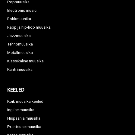
Popmuusika
Electronic music
Rokkmuusika
Räpp ja hip-hop muusika
Jazzmuusika
Tehnomuusika
Metallmuusika
Klassikaline muusika
Kantrimuusika
KEELED
Kõik muusika keeled
Inglise muusika
Hispaania muusika
Prantsuse muusika