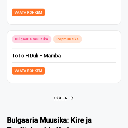
VAATA ROHKEM
Posted
Bulgaaria muusika
Popmuusika
in
ToTo H Duli – Mamba
VAATA ROHKEM
Paginazione
1
2
3
…
6
NEXT
PAGE
degli
articoli
Bulgaaria Muusika: Kire ja