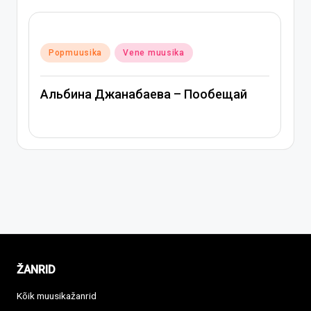
Posted
Popmuusika
Vene muusika
in
Митя Фомин и Альбина Джанабаева –
Спасибо, сердце
ŽANRID
Kõik muusikažanrid