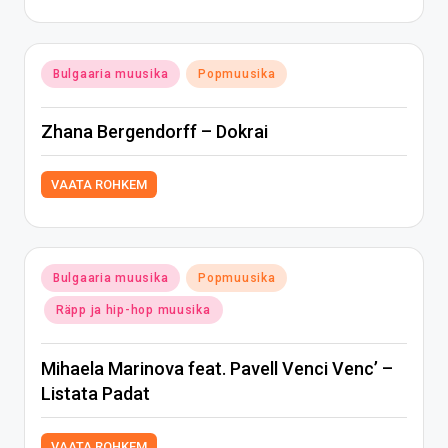
Posted
Bulgaaria muusika
Popmuusika
in
Zhana Bergendorff – Dokrai
VAATA ROHKEM
Posted
Bulgaaria muusika
Popmuusika
in
Räpp ja hip-hop muusika
Mihaela Marinova feat. Pavell Venci Venc’ –
Listata Padat
VAATA ROHKEM