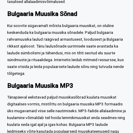
tasulised allalaadimisvõimalused.
Bulgaaria Muusika Sõnad
Kui soovite sügavamalt mõista bulgaaria muusikat, on oluline
keskenduda ka bulgaaria muusika sõnadele. Paljud bulgaaria
rahvamuusika laulud räägivad armastusest, loodusest ja Bulgaaria
rikkast ajaloost. Tänu laulusõnade uurimisele saate avastada ka
laulude sümbolismi ja tähendusi, mis on tihti seotud elu suurte
sündmuste ja rituaalidega. Internetis leidub mitmeid ressursse, kus
saate otsida ja leida populaarsete laulude sõnu ning tutvuda nende
tõlgetega.
Bulgaaria Muusika MP3
Tänapäeval eelistavad paljud muusikasõbrad kuulata muusikat
digitaalses vormis, mistõttu on bulgaaria muusika MP3 formaadis
üks mugavamaid viise selle nautimiseks. MP3-failide allalaadimine ja
kuulamine võimaldab teil hoida lemmikmuusikat enda seadmes ning
kuulata seda igal ajal ja igas kohas. Bulgaaria MP3 laulude
leidmiseks võite kasutada populaarseid muusikateenuseid nagu