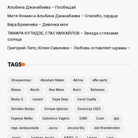
Альбина Джанабаева – Пообещай
Митя Фомин и Альбина Джанабаева – Спасибо, сердце
Вера Брежнева – Девочка моя
ТАМАРА КУТИДЗЕ, СТАС МИХАЙЛОВ – Звезда с глазами
солнца
Григорий Лепс, Юлия Савичева – Любовь оставляет шрамы –
TAGS
2Kvėpavimas
Abraham Mateo
Adrina
after-party
Aitana
Akvilė
Ana Mena
Avicii
Bahamas
Becky G
concert
Dapa Deep
David Guetta
Deividas Bastys
Enrique Iglesias
Eurovizija 2024
Evgenya Redko
Gabrielius Vagelis
GIMS
GJan
Iglė
Inga Jankauskaitė
Jazzu
Jessica Shy
Joel Brandenstein
Jovani
Justinas Jarutis
KAROL G
Laisva
Lena