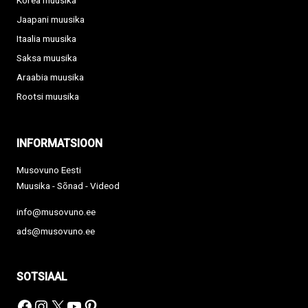
Korea muusika
Jaapani muusika
Itaalia muusika
Saksa muusika
Araabia muusika
Rootsi muusika
INFORMATSIOON
Musovuno Eesti
Muusika - Sõnad - Videod
info@musovuno.ee
ads@musovuno.ee
SOTSIAAL
Facebook
Instagram
X
YouTube
Pinterest