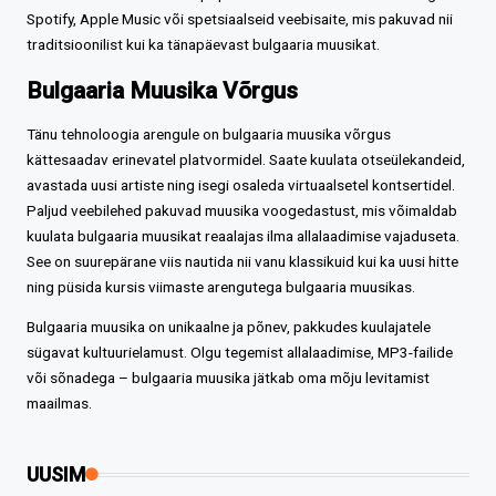
Spotify, Apple Music või spetsiaalseid veebisaite, mis pakuvad nii
traditsioonilist kui ka tänapäevast bulgaaria muusikat.
Bulgaaria Muusika Võrgus
Tänu tehnoloogia arengule on bulgaaria muusika võrgus
kättesaadav erinevatel platvormidel. Saate kuulata otseülekandeid,
avastada uusi artiste ning isegi osaleda virtuaalsetel kontsertidel.
Paljud veebilehed pakuvad muusika voogedastust, mis võimaldab
kuulata bulgaaria muusikat reaalajas ilma allalaadimise vajaduseta.
See on suurepärane viis nautida nii vanu klassikuid kui ka uusi hitte
ning püsida kursis viimaste arengutega bulgaaria muusikas.
Bulgaaria muusika on unikaalne ja põnev, pakkudes kuulajatele
sügavat kultuurielamust. Olgu tegemist allalaadimise, MP3-failide
või sõnadega – bulgaaria muusika jätkab oma mõju levitamist
maailmas.
UUSIM