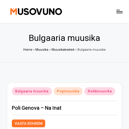
Skip
to
content
Bulgaaria muusika
Home
»
Muusika
»
Muusikakeeled
»
Bulgaaria muusika
Posted
Bulgaaria muusika
Popmuusika
Rokkmuusika
in
Poli Genova – Na Inat
VAATA ROHKEM