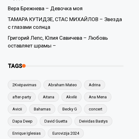
Вера Брежнева – Девочка моя
ТАМАРА КУТИДЗЕ, СТАС МИХАЙЛОВ – Звезда
с глазами солнца
Григорий Лепс, Юлия Савичева – Любовь
оставляет шрамы –
TAGS
2Kvėpavimas
Abraham Mateo
Adrina
after-party
Aitana
Akvilė
Ana Mena
Avicii
Bahamas
Becky G
concert
Dapa Deep
David Guetta
Deividas Bastys
Enrique Iglesias
Eurovizija 2024