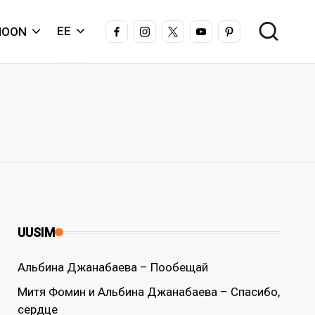
FACEBOOK
INSTAGRAM
X
YOUTUBE
PINTEREST
EE
IOON
UUSIM
Альбина Джанабаева – Пообещай
Митя Фомин и Альбина Джанабаева – Спасибо,
сердце