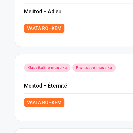
in
Meiitod – Adieu
VAATA ROHKEM
Posted
Klassikaline muusika
Prantsuse muusika
in
Meiitod – Éternité
VAATA ROHKEM