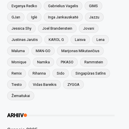
Evgenya Redko
Gabrielius Vagelis
GIMS
GJan
Iglė
Inga Jankauskaitė
Jazzu
Jessica Shy
Joel Brandenstein
Jovani
Justinas Jarutis
KAROL G
Laisva
Lena
Maluma
MAN-GO
Marijonas Mikutavičius
Monique
Namika
PIKASO
Rammstein
Remix
Rihanna
Sido
Singapūras Satīns
Tiesto
Vidas Bareikis
ZYGGA
Žemaitukai
ARHIIV