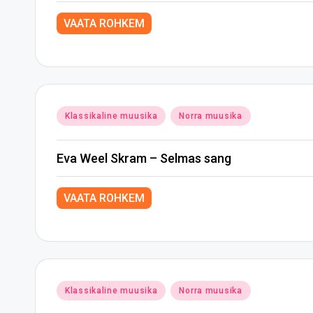
VAATA ROHKEM
Posted
Klassikaline muusika
Norra muusika
in
Eva Weel Skram – Selmas sang
VAATA ROHKEM
Posted
Klassikaline muusika
Norra muusika
in