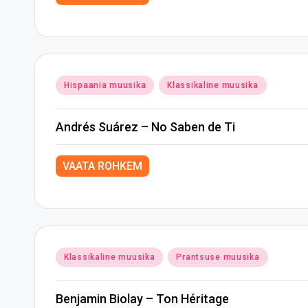
Posted
Hispaania muusika
Klassikaline muusika
in
Andrés Suárez – No Saben de Ti
VAATA ROHKEM
Posted
Klassikaline muusika
Prantsuse muusika
in
Benjamin Biolay – Ton Héritage