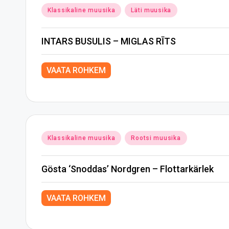
Posted
Klassikaline muusika
Läti muusika
in
INTARS BUSULIS – MIGLAS RĪTS
VAATA ROHKEM
Posted
Klassikaline muusika
Rootsi muusika
in
Gösta ‘Snoddas’ Nordgren – Flottarkärlek
VAATA ROHKEM