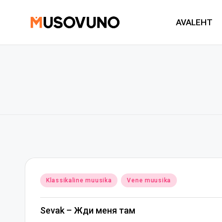
AVALEHT
Skip
to
content
Posted
Klassikaline muusika
Vene muusika
in
Sevak – Жди меня там