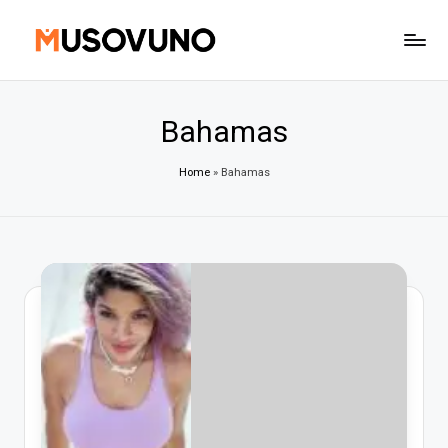
Skip
to
content
Bahamas
Home
»
Bahamas