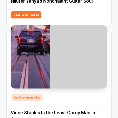
Nilüfer Yanya’s Nonchalant Guitar Soul
VAATA ROHKEM
Posted
Inglise muusika
in
Vince Staples Is the Least Corny Man in