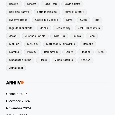
Becky G
concert
Dapa Deep
David Guetta
Deividas Bastys
Enrique Iglesias
Eurovizija 2024
Evgenya Redko
Gabrielius Vagelis
GIMS
GJan
Iglė
Inga Jankauskaitė
Jazzu
Jessica Shy
Joel Brandenstein
Jovani
Justinas Jarutis
KAROL G
Laisva
Lena
Maluma
MAN-GO
Marijonas Mikutavičius
Monique
Namika
PIKASO
Rammstein
Remix
Rihanna
Sido
Singapūras Satīns
Tiesto
Vidas Bareikis
ZYGGA
Žemaitukai
ARHIIV
Gennaio 2025
Dicembre 2024
Novembre 2024