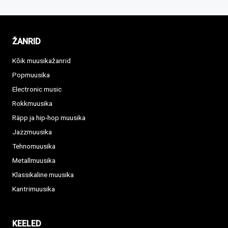
ŽANRID
Kõik muusikažanrid
Popmuusika
Electronic music
Rokkmuusika
Räpp ja hip-hop muusika
Jazzmuusika
Tehnomuusika
Metallmuusika
Klassikaline muusika
Kantrimuusika
KEELED