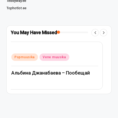
Teddyway.ee
Tophotlot.ee
You May Have Missed
Posted
Popmuusika
Vene muusika
in
Митя Фомин и Альбина Джанабаева –
Спасибо, сердце