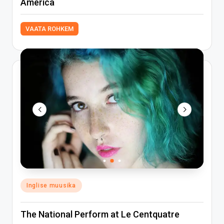
America
VAATA ROHKEM
Posted
Inglise muusika
in
The National Perform at Le Centquatre