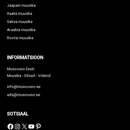
Jaapani muusika
Itaalia muusika
Saksa muusika
Araabia muusika
Rootsi muusika
INFORMATSIOON
Musovuno Eesti
Muusika - Sõnad - Videod
info@musovuno.ee
ads@musovuno.ee
SOTSIAAL
Facebook
Instagram
X
YouTube
Pinterest