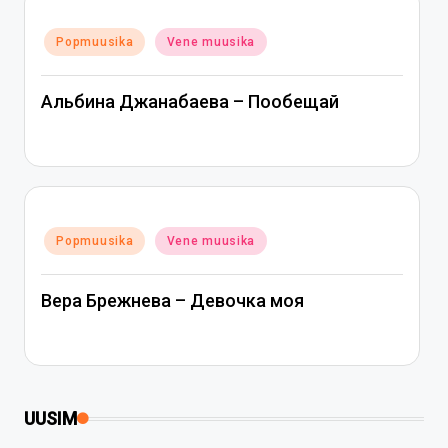
Posted
Popmuusika
Vene muusika
in
Альбина Джанабаева – Пообещай
Posted
Popmuusika
Vene muusika
in
Вера Брежнева – Девочка моя
UUSIM