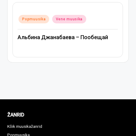
Posted
Popmuusika
Vene muusika
in
Альбина Джанабаева – Пообещай
ŽANRID
Kõik muusikažanrid
Popmuusika