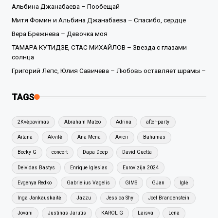
Альбина Джанабаева – Пообещай
Митя Фомин и Альбина Джанабаева – Спасибо, сердце
Вера Брежнева – Девочка моя
ТАМАРА КУТИДЗЕ, СТАС МИХАЙЛОВ – Звезда с глазами
солнца
Григорий Лепс, Юлия Савичева – Любовь оставляет шрамы –
TAGS
2Kvėpavimas
Abraham Mateo
Adrina
after-party
Aitana
Akvilė
Ana Mena
Avicii
Bahamas
Becky G
concert
Dapa Deep
David Guetta
Deividas Bastys
Enrique Iglesias
Eurovizija 2024
Evgenya Redko
Gabrielius Vagelis
GIMS
GJan
Iglė
Inga Jankauskaitė
Jazzu
Jessica Shy
Joel Brandenstein
Jovani
Justinas Jarutis
KAROL G
Laisva
Lena