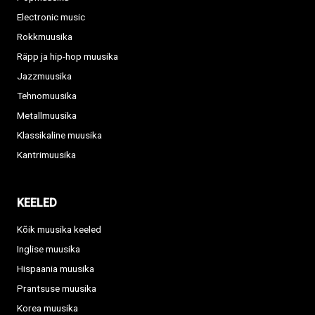
Electronic music
Rokkmuusika
Räpp ja hip-hop muusika
Jazzmuusika
Tehnomuusika
Metallmuusika
Klassikaline muusika
Kantrimuusika
KEELED
Kõik muusika keeled
Inglise muusika
Hispaania muusika
Prantsuse muusika
Korea muusika