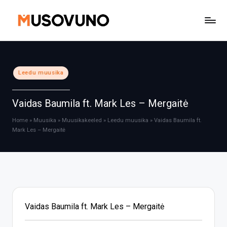
Skip
to
content
Posted
Leedu muusika
in
Vaidas Baumila ft. Mark Les – Mergaitė
Home
»
Muusika
»
Muusikakeeled
»
Leedu muusika
»
Vaidas Baumila ft.
Mark Les – Mergaitė
Vaidas Baumila ft. Mark Les – Mergaitė