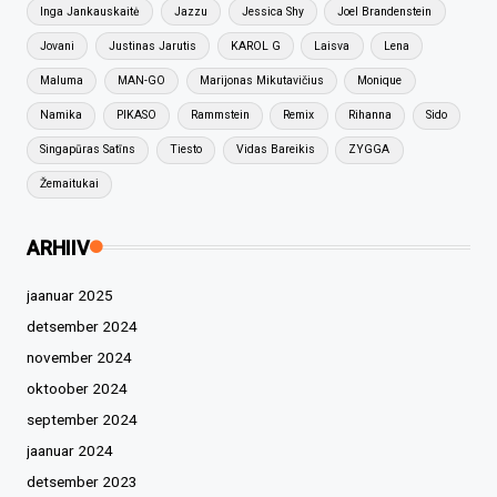
Inga Jankauskaitė
Jazzu
Jessica Shy
Joel Brandenstein
Jovani
Justinas Jarutis
KAROL G
Laisva
Lena
Maluma
MAN-GO
Marijonas Mikutavičius
Monique
Namika
PIKASO
Rammstein
Remix
Rihanna
Sido
Singapūras Satīns
Tiesto
Vidas Bareikis
ZYGGA
Žemaitukai
ARHIIV
jaanuar 2025
detsember 2024
november 2024
oktoober 2024
september 2024
jaanuar 2024
detsember 2023