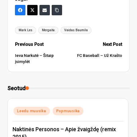
Tags:
Mark Les
Mergaitė
Vaidas Baumila
Post
Previous Post
Next Post
navigation
Ieva Narkutė – Šitaip
FC Baseball – Už Krašto
įsimylėt
Seotud
Posted
Leedu muusika
Popmuusika
in
Naktinės Personos – Apie žvaigždę (remix
2015)