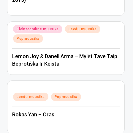
Posted
Elektrooniline muusika
Leedu muusika
in
Popmuusika
Lemon Joy & Danell Arma – Mylėt Tave Taip
Beprotiška Ir Keista
Posted
Leedu muusika
Popmuusika
in
Rokas Yan – Oras