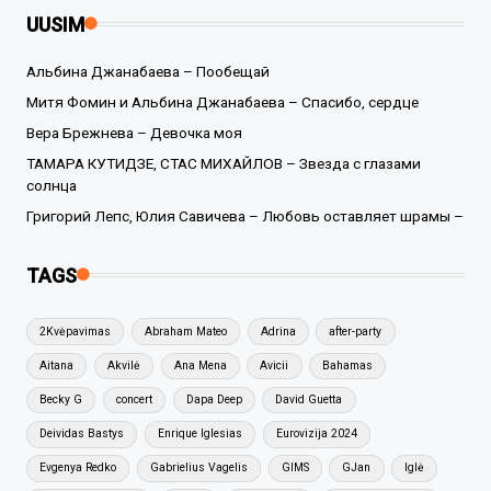
UUSIM
Альбина Джанабаева – Пообещай
Митя Фомин и Альбина Джанабаева – Спасибо, сердце
Вера Брежнева – Девочка моя
ТАМАРА КУТИДЗЕ, СТАС МИХАЙЛОВ – Звезда с глазами
солнца
Григорий Лепс, Юлия Савичева – Любовь оставляет шрамы –
TAGS
2Kvėpavimas
Abraham Mateo
Adrina
after-party
Aitana
Akvilė
Ana Mena
Avicii
Bahamas
Becky G
concert
Dapa Deep
David Guetta
Deividas Bastys
Enrique Iglesias
Eurovizija 2024
Evgenya Redko
Gabrielius Vagelis
GIMS
GJan
Iglė