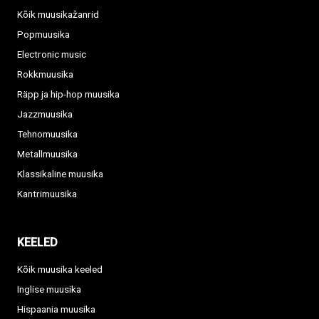
Kõik muusikažanrid
Popmuusika
Electronic music
Rokkmuusika
Räpp ja hip-hop muusika
Jazzmuusika
Tehnomuusika
Metallmuusika
Klassikaline muusika
Kantrimuusika
KEELED
Kõik muusika keeled
Inglise muusika
Hispaania muusika