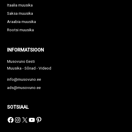
Itaalia muusika
Saksa muusika
Araabia muusika
Rootsi muusika
INFORMATSIOON
Musovuno Eesti
Muusika - Sõnad - Videod
info@musovuno.ee
ads@musovuno.ee
SOTSIAAL
Facebook
Instagram
X
YouTube
Pinterest