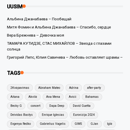
UUSIM
Альбина Джанабаева – Пообещай
Митя Фомин и Альбина Джанабаева – Спасибо, сердце
Вера Брежнева – Девочка моя
ТАМАРА КУТИДЗЕ, СТАС МИХАЙЛОВ – Звезда с глазами
солнца
Григорий Лепс, Юлия Савичева – Любовь оставляет шрамы –
TAGS
2Kvėpavimas
Abraham Mateo
Adrina
after-party
Aitana
Akvilė
Ana Mena
Avicii
Bahamas
Becky G
concert
Dapa Deep
David Guetta
Deividas Bastys
Enrique Iglesias
Eurovizija 2024
Evgenya Redko
Gabrielius Vagelis
GIMS
GJan
Iglė