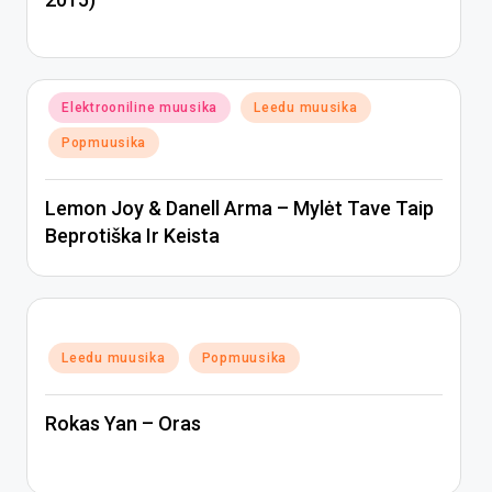
Posted
Elektrooniline muusika
Leedu muusika
in
Popmuusika
Lemon Joy & Danell Arma – Mylėt Tave Taip
Beprotiška Ir Keista
Posted
Leedu muusika
Popmuusika
in
Rokas Yan – Oras