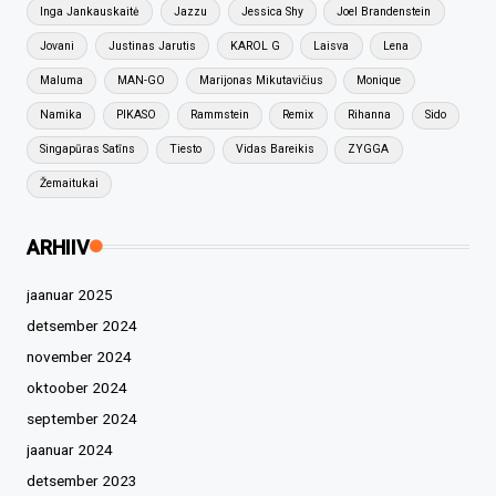
Inga Jankauskaitė
Jazzu
Jessica Shy
Joel Brandenstein
Jovani
Justinas Jarutis
KAROL G
Laisva
Lena
Maluma
MAN-GO
Marijonas Mikutavičius
Monique
Namika
PIKASO
Rammstein
Remix
Rihanna
Sido
Singapūras Satīns
Tiesto
Vidas Bareikis
ZYGGA
Žemaitukai
ARHIIV
jaanuar 2025
detsember 2024
november 2024
oktoober 2024
september 2024
jaanuar 2024
detsember 2023