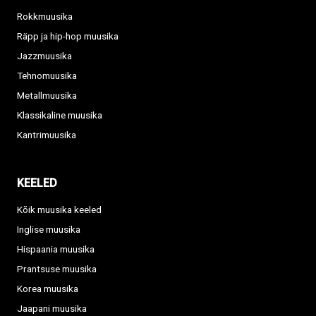
Rokkmuusika
Räpp ja hip-hop muusika
Jazzmuusika
Tehnomuusika
Metallmuusika
Klassikaline muusika
Kantrimuusika
KEELED
Kõik muusika keeled
Inglise muusika
Hispaania muusika
Prantsuse muusika
Korea muusika
Jaapani muusika