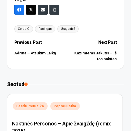
Tags:
Gerda Q
Pasiilgau
UraganiuS
Post
Previous Post
Next Post
navigation
Adrina – Atsukim Laiką
Kazimieras Jakutis – Iš
tos nakties
Seotud
Posted
Leedu muusika
Popmuusika
in
Naktinės Personos – Apie žvaigždę (remix
2015)