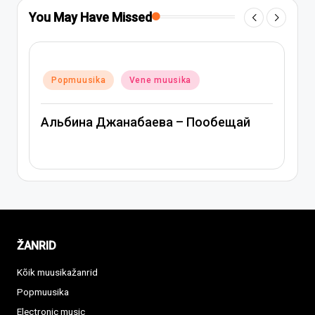
You May Have Missed
Posted
Popmuusika
Vene muusika
in
Митя Фомин и Альбина Джанаба
ообещай
Спасибо, сердце
ŽANRID
Kõik muusikažanrid
Popmuusika
Electronic music