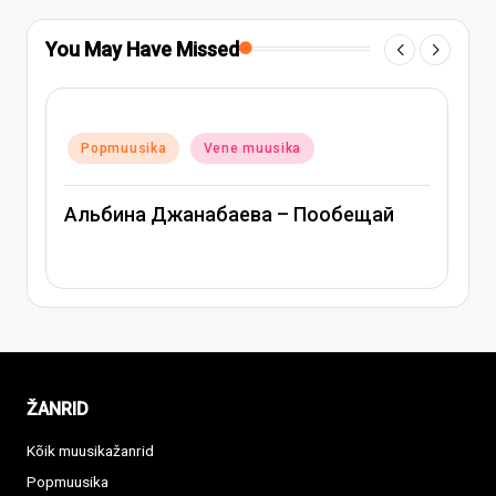
You May Have Missed
Posted
Popmuusika
Vene muusika
muusika
in
Митя Фомин и Альбина Д
ва – Пообещай
Спасибо, сердце
ŽANRID
Kõik muusikažanrid
Popmuusika