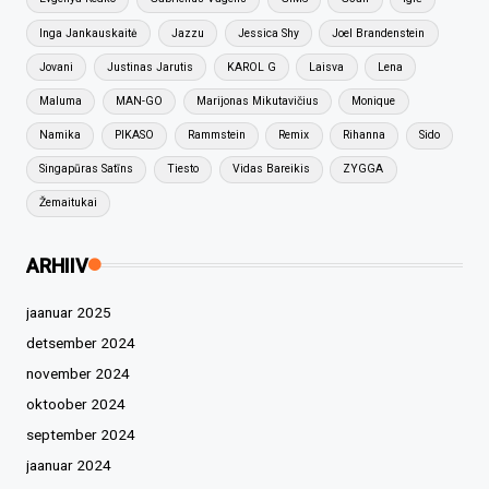
Inga Jankauskaitė
Jazzu
Jessica Shy
Joel Brandenstein
Jovani
Justinas Jarutis
KAROL G
Laisva
Lena
Maluma
MAN-GO
Marijonas Mikutavičius
Monique
Namika
PIKASO
Rammstein
Remix
Rihanna
Sido
Singapūras Satīns
Tiesto
Vidas Bareikis
ZYGGA
Žemaitukai
ARHIIV
jaanuar 2025
detsember 2024
november 2024
oktoober 2024
september 2024
jaanuar 2024