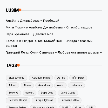
UUSIM
Альбина Джанабаева – Пообещай
Митя Фомин и Альбина Джанабаева – Спасибо, сердце
Вера Брежнева – Девочка моя
ТАМАРА КУТИДЗЕ, СТАС МИХАЙЛОВ – Звезда с глазами
солнца
Григорий Лепс, Юлия Савичева – Любовь оставляет шрамы –
TAGS
2Kvėpavimas
Abraham Mateo
Adrina
after-party
Aitana
Akvilė
Ana Mena
Avicii
Bahamas
Becky G
concert
Dapa Deep
David Guetta
Deividas Bastys
Enrique Iglesias
Eurovizija 2024
Evgenya Redko
Gabrielius Vagelis
GIMS
GJan
Iglė