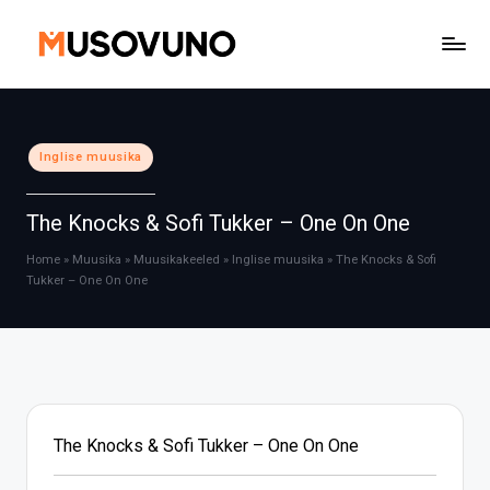
Skip
to
content
Posted
Inglise muusika
in
The Knocks & Sofi Tukker – One On One
Home
»
Muusika
»
Muusikakeeled
»
Inglise muusika
»
The Knocks & Sofi
Tukker – One On One
The Knocks & Sofi Tukker – One On One