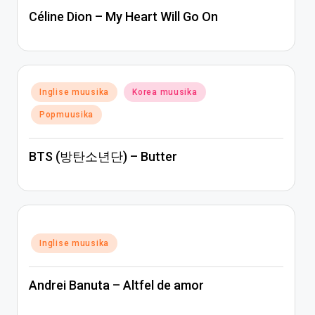
Céline Dion – My Heart Will Go On
Posted
Inglise muusika
Korea muusika
in
Popmuusika
BTS (방탄소년단) – Butter
Posted
Inglise muusika
in
Andrei Banuta – Altfel de amor