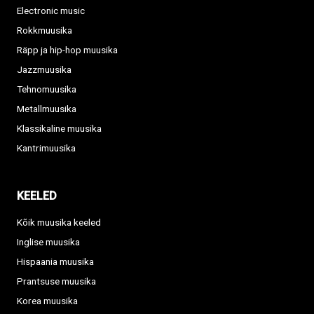
Electronic music
Rokkmuusika
Räpp ja hip-hop muusika
Jazzmuusika
Tehnomuusika
Metallmuusika
Klassikaline muusika
Kantrimuusika
KEELED
Kõik muusika keeled
Inglise muusika
Hispaania muusika
Prantsuse muusika
Korea muusika