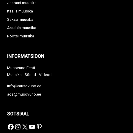
Jaapani muusika
Itaalia muusika
Saksa muusika
Araabia muusika
Rootsi muusika
INFORMATSIOON
Musovuno Eesti
Muusika - Sõnad - Videod
info@musovuno.ee
ads@musovuno.ee
SOTSIAAL
Facebook
Instagram
X
YouTube
Pinterest