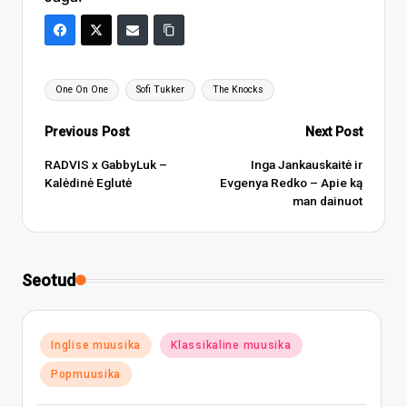
Tags:
One On One
Sofi Tukker
The Knocks
Post
Previous Post
Next Post
navigation
RADVIS x GabbyLuk –
Inga Jankauskaitė ir
Kalėdinė Eglutė
Evgenya Redko – Apie ką
man dainuot
Seotud
Posted
Inglise muusika
Klassikaline muusika
in
Popmuusika