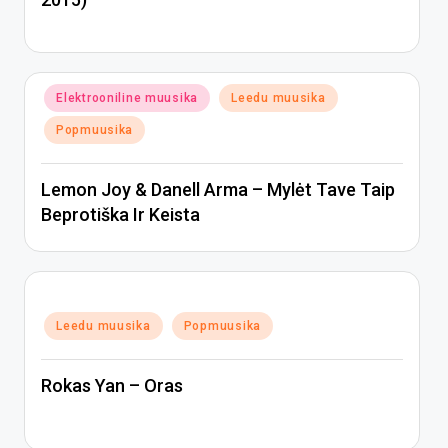
Posted
Elektrooniline muusika
Leedu muusika
in
Popmuusika
Lemon Joy & Danell Arma – Mylėt Tave Taip
Beprotiška Ir Keista
Posted
Leedu muusika
Popmuusika
in
Rokas Yan – Oras