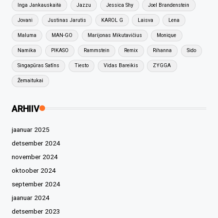
Inga Jankauskaitė
Jazzu
Jessica Shy
Joel Brandenstein
Jovani
Justinas Jarutis
KAROL G
Laisva
Lena
Maluma
MAN-GO
Marijonas Mikutavičius
Monique
Namika
PIKASO
Rammstein
Remix
Rihanna
Sido
Singapūras Satīns
Tiesto
Vidas Bareikis
ZYGGA
Žemaitukai
ARHIIV
jaanuar 2025
detsember 2024
november 2024
oktoober 2024
september 2024
jaanuar 2024
detsember 2023