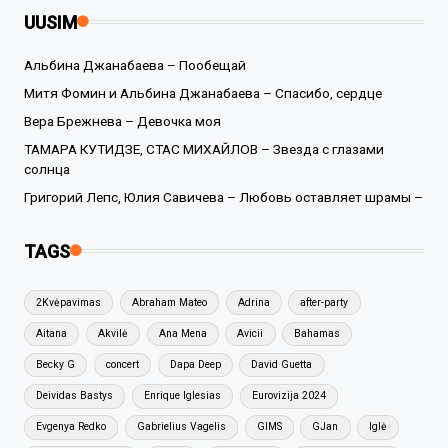
UUSIM
Альбина Джанабаева – Пообещай
Митя Фомин и Альбина Джанабаева – Спасибо, сердце
Вера Брежнева – Девочка моя
ТАМАРА КУТИДЗЕ, СТАС МИХАЙЛОВ – Звезда с глазами
солнца
Григорий Лепс, Юлия Савичева – Любовь оставляет шрамы –
TAGS
2Kvėpavimas
Abraham Mateo
Adrina
after-party
Aitana
Akvilė
Ana Mena
Avicii
Bahamas
Becky G
concert
Dapa Deep
David Guetta
Deividas Bastys
Enrique Iglesias
Eurovizija 2024
Evgenya Redko
Gabrielius Vagelis
GIMS
GJan
Iglė