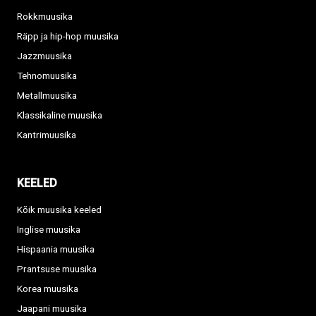
Rokkmuusika
Räpp ja hip-hop muusika
Jazzmuusika
Tehnomuusika
Metallmuusika
Klassikaline muusika
Kantrimuusika
KEELED
Kõik muusika keeled
Inglise muusika
Hispaania muusika
Prantsuse muusika
Korea muusika
Jaapani muusika