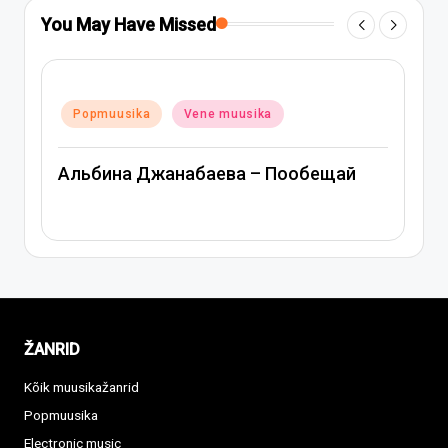
You May Have Missed
Posted
Popmuusika
Vene muusika
in
Митя Фомин и Альбина Джанабаева –
Спасибо, сердце
ŽANRID
Kõik muusikažanrid
Popmuusika
Electronic music