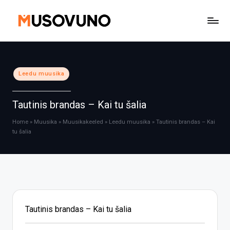
Skip
to
content
Posted
Leedu muusika
in
Tautinis brandas – Kai tu šalia
Home
»
Muusika
»
Muusikakeeled
»
Leedu muusika
»
Tautinis brandas – Kai
tu šalia
Tautinis brandas – Kai tu šalia