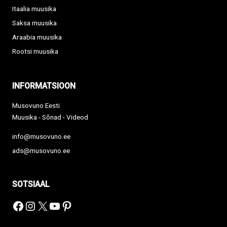
Itaalia muusika
Saksa muusika
Araabia muusika
Rootsi muusika
INFORMATSIOON
Musovuno Eesti
Muusika - Sõnad - Videod
info@musovuno.ee
ads@musovuno.ee
SOTSIAAL
Facebook
Instagram
X
YouTube
Pinterest