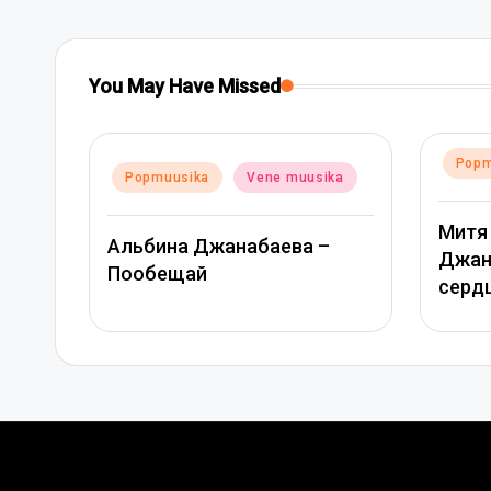
You May Have Missed
Posted
Popmuusika
Vene muusika
Vene muusika
in
Митя Фомин и Альбина
абаева –
Джанабаева – Спасибо,
сердце