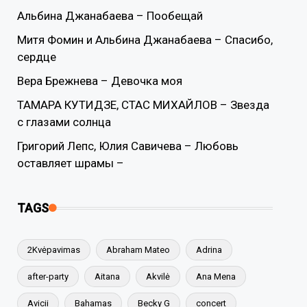
Альбина Джанабаева – Пообещай
Митя Фомин и Альбина Джанабаева – Спасибо,
сердце
Вера Брежнева – Девочка моя
ТАМАРА КУТИДЗЕ, СТАС МИХАЙЛОВ – Звезда
с глазами солнца
Григорий Лепс, Юлия Савичева – Любовь
оставляет шрамы –
TAGS
2Kvėpavimas
Abraham Mateo
Adrina
after-party
Aitana
Akvilė
Ana Mena
Avicii
Bahamas
Becky G
concert