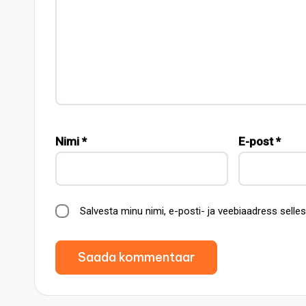
Nimi
*
E-post
*
Salvesta minu nimi, e-posti- ja veebiaadress sell