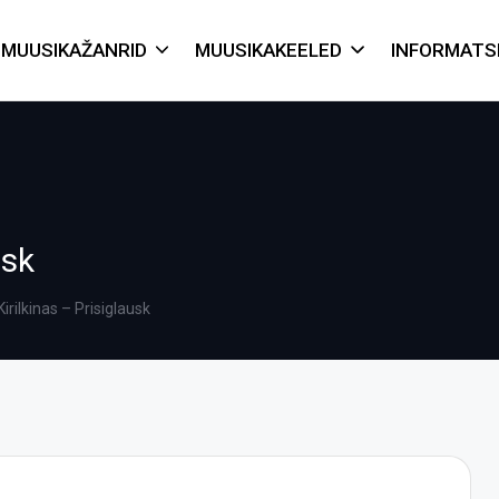
MUUSIKAŽANRID
MUUSIKAKEELED
INFORMATS
usk
irilkinas – Prisiglausk