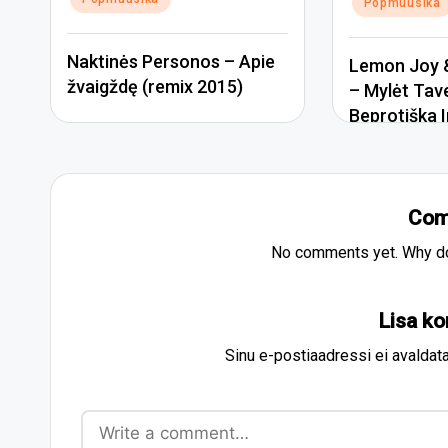
Popmuusika
Naktinės Personos – Apie
Lemon Joy &
žvaigždę (remix 2015)
– Mylėt Tav
Beprotiška I
Com
No comments yet. Why don
Lisa k
Sinu e-postiaadressi ei avaldata