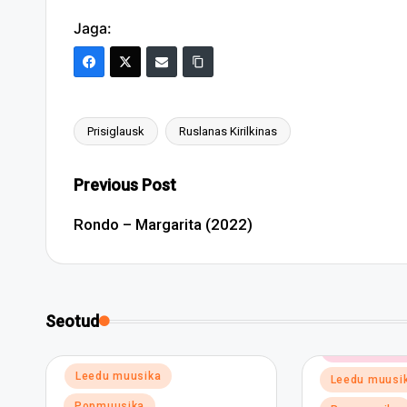
Jaga:
Prisiglausk
Ruslanas Kirilkinas
Tags:
Post
Previous Post
navigation
Rondo – Margarita (2022)
Seotud
Posted
Elektroonili
in
Posted
Leedu muusika
Leedu muusi
in
Popmuusika