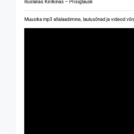
Ruslanas Kirilkinas – Prisiglausk
Muusika mp3 allalaadimine, laulusõnad ja videod võr