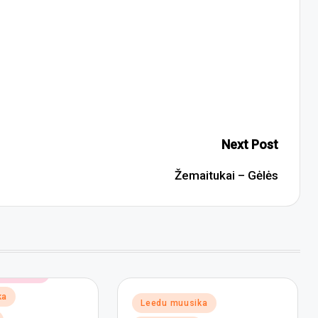
Next Post
Žemaitukai – Gėlės
ne muusika
ka
Posted
Leedu muusika
in