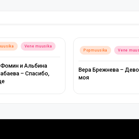
Posted
Popmuusika
Posted
Popmuusika
Vene muusika
in
in
ТАМАРА КУТ
Вера Брежнева – Девочка
МИХАЙЛОВ – 
моя
глазами сол