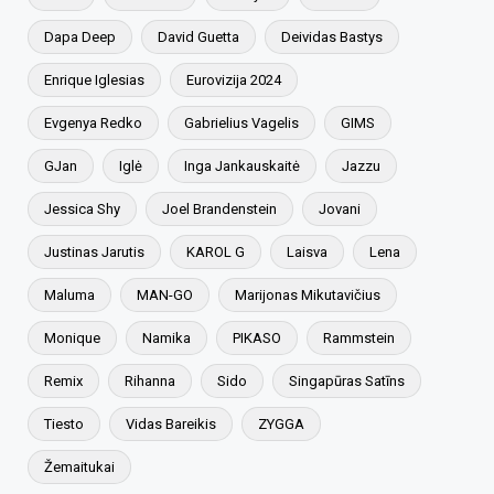
Dapa Deep
David Guetta
Deividas Bastys
Enrique Iglesias
Eurovizija 2024
Evgenya Redko
Gabrielius Vagelis
GIMS
GJan
Iglė
Inga Jankauskaitė
Jazzu
Jessica Shy
Joel Brandenstein
Jovani
Justinas Jarutis
KAROL G
Laisva
Lena
Maluma
MAN-GO
Marijonas Mikutavičius
Monique
Namika
PIKASO
Rammstein
Remix
Rihanna
Sido
Singapūras Satīns
Tiesto
Vidas Bareikis
ZYGGA
Žemaitukai