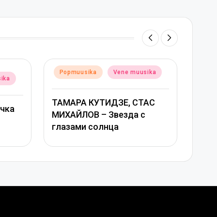
Posted
Vene muusika
Popmuusika
Vene muusika
in
ИДЗЕ, СТАС
Григорий Лепс, Юлия
Звезда с
Савичева – Любовь
нца
оставляет шрамы –