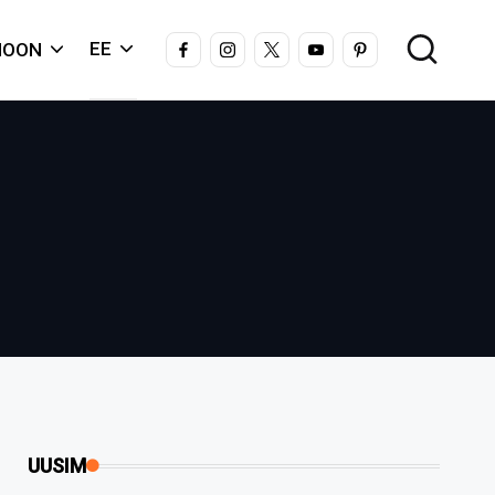
FACEBOOK
INSTAGRAM
X
YOUTUBE
PINTEREST
EE
IOON
UUSIM