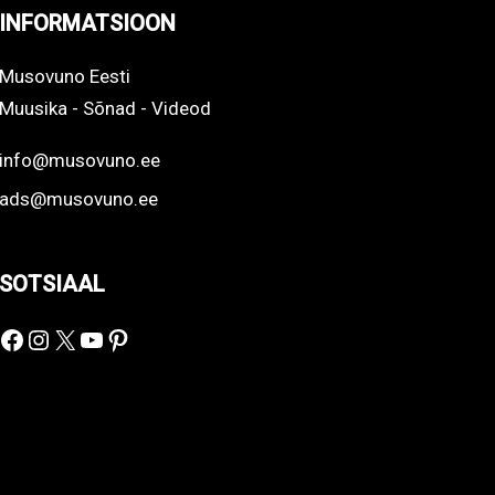
INFORMATSIOON
Musovuno Eesti
Muusika - Sõnad - Videod
info@musovuno.ee
ads@musovuno.ee
SOTSIAAL
Facebook
Instagram
X
YouTube
Pinterest