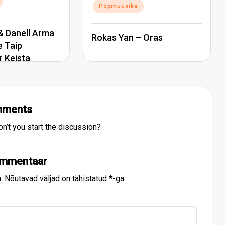
Popmuusika
 Danell Arma
Rokas Yan – Oras
e Taip
r Keista
ments
’t you start the discussion?
ommentaar
.
Nõutavad väljad on tähistatud
*
-ga