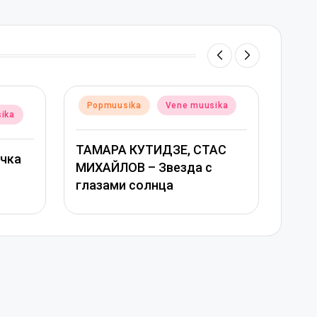
Posted
ene muusika
Popmuusika
Vene muusika
in
ЗЕ, СТАС
Григорий Лепс, Юлия
езда с
Савичева – Любовь
а
оставляет шрамы –