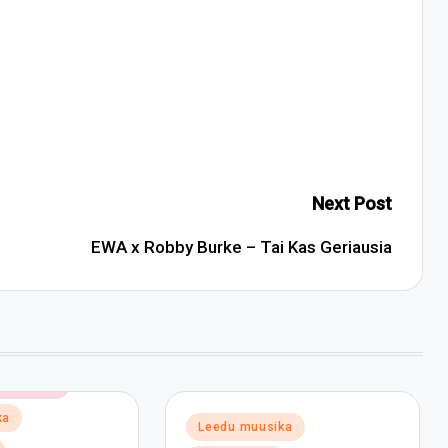
Next Post
EWA x Robby Burke – Tai Kas Geriausia
ne muusika
ka
Posted
Leedu muusika
in