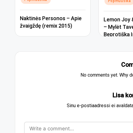
Popmuusika
Naktinės Personos – Apie
Lemon Joy &
žvaigždę (remix 2015)
– Mylėt Tav
Beprotiška I
Com
No comments yet. Why don
Lisa k
Sinu e-postiaadressi ei avaldata