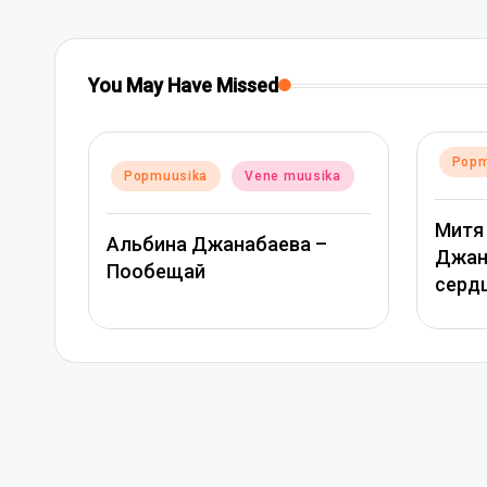
You May Have Missed
Posted
Popmuusika
Vene muusika
ne muusika
in
Митя Фомин и Альбина
аева –
Джанабаева – Спасибо,
сердце