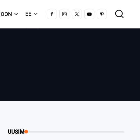
FACEBOOK
INSTAGRAM
X
YOUTUBE
PINTEREST
EE
IOON
UUSIM