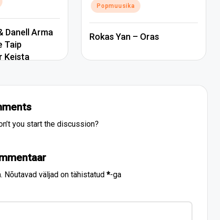
Popmuusika
 Danell Arma
Rokas Yan – Oras
e Taip
r Keista
ments
’t you start the discussion?
ommentaar
.
Nõutavad väljad on tähistatud
*
-ga