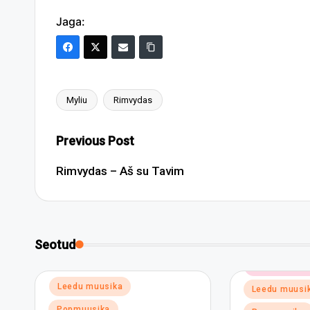
Jaga:
Myliu
Rimvydas
Tags:
Post
Previous Post
navigation
Rimvydas – Aš su Tavim
Seotud
Posted
Elektroonili
in
Posted
Leedu muusika
Leedu muusi
in
Popmuusika