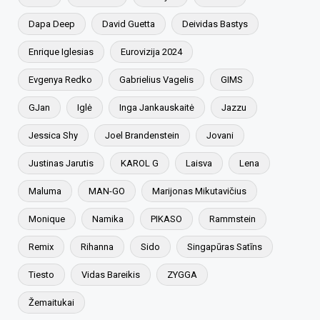
Dapa Deep
David Guetta
Deividas Bastys
Enrique Iglesias
Eurovizija 2024
Evgenya Redko
Gabrielius Vagelis
GIMS
GJan
Iglė
Inga Jankauskaitė
Jazzu
Jessica Shy
Joel Brandenstein
Jovani
Justinas Jarutis
KAROL G
Laisva
Lena
Maluma
MAN-GO
Marijonas Mikutavičius
Monique
Namika
PIKASO
Rammstein
Remix
Rihanna
Sido
Singapūras Satīns
Tiesto
Vidas Bareikis
ZYGGA
Žemaitukai