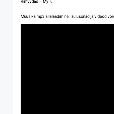
Rimvydas – Myliu
Muusika mp3 allalaadimine, laulusõnad ja videod võr