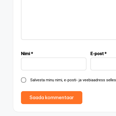
Nimi
*
E-post
*
Salvesta minu nimi, e-posti- ja veebiaadress sell