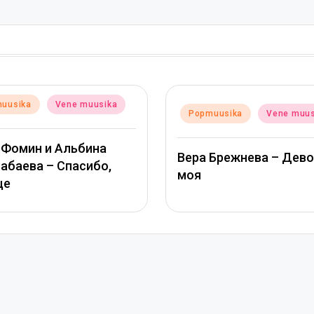
Posted
Popmuusika
V
Posted
Popmuusika
Vene muusika
in
in
ТАМАРА КУТИД
Вера Брежнева – Девочка
МИХАЙЛОВ – Зв
моя
глазами солнц