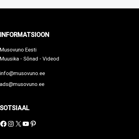
INFORMATSIOON
Musovuno Eesti
Muusika - Sõnad - Videod
info@musovuno.ee
ads@musovuno.ee
SOTSIAAL
Facebook
Instagram
X
YouTube
Pinterest