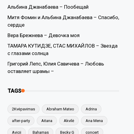
Альбина Джанабаева – Пообещай
Митя Фомин и Альбина Джанабаева – Спасибо,
сердце
Вера Брежнева – Девочка моя
ТАМАРА КУТИДЗЕ, СТАС МИХАЙЛОВ – Звезда
с глазами солнца
Григорий Лепс, Юлия Савичева – Любовь
оставляет шрамы –
TAGS
2Kvėpavimas
Abraham Mateo
Adrina
after-party
Aitana
Akvilė
Ana Mena
Avicii
Bahamas
Becky G
concert