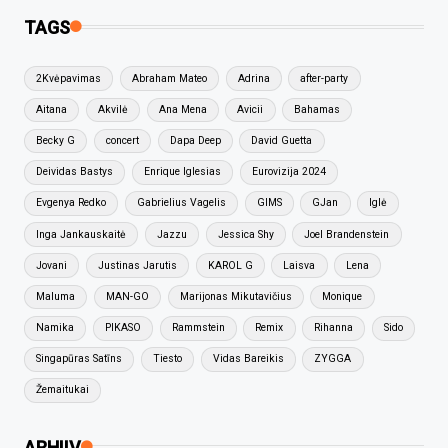
TAGS
2Kvėpavimas
Abraham Mateo
Adrina
after-party
Aitana
Akvilė
Ana Mena
Avicii
Bahamas
Becky G
concert
Dapa Deep
David Guetta
Deividas Bastys
Enrique Iglesias
Eurovizija 2024
Evgenya Redko
Gabrielius Vagelis
GIMS
GJan
Iglė
Inga Jankauskaitė
Jazzu
Jessica Shy
Joel Brandenstein
Jovani
Justinas Jarutis
KAROL G
Laisva
Lena
Maluma
MAN-GO
Marijonas Mikutavičius
Monique
Namika
PIKASO
Rammstein
Remix
Rihanna
Sido
Singapūras Satīns
Tiesto
Vidas Bareikis
ZYGGA
Žemaitukai
ARHIIV