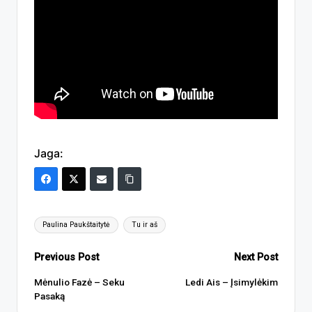
Jaga:
Tags:
Paulina Paukštaitytė
Tu ir aš
Post
Previous Post
Next Post
navigation
Mėnulio Fazė – Seku
Ledi Ais – Įsimylėkim
Pasaką