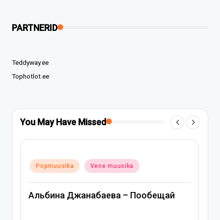
PARTNERID
Teddyway.ee
Tophotlot.ee
You May Have Missed
Posted
Popmuusika
V
ika
Vene muusika
in
Митя Фомин и 
 Джанабаева – Пообещай
Спасибо, серд