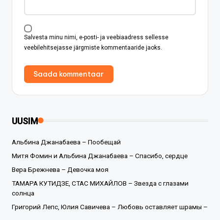
Salvesta minu nimi, e-posti- ja veebiaadress sellesse
veebilehitsejasse järgmiste kommentaaride jaoks.
UUSIM
Альбина Джанабаева – Пообещай
Митя Фомин и Альбина Джанабаева – Спасибо, сердце
Вера Брежнева – Девочка моя
ТАМАРА КУТИДЗЕ, СТАС МИХАЙЛОВ – Звезда с глазами
солнца
Григорий Лепс, Юлия Савичева – Любовь оставляет шрамы –