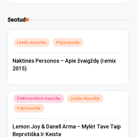
Seotud
Posted
Leedu muusika
Popmuusika
in
Naktinės Personos – Apie žvaigždę (remix
2015)
Posted
Elektrooniline muusika
Leedu muusika
in
Popmuusika
Lemon Joy & Danell Arma – Mylėt Tave Taip
Beprotiška Ir Keista