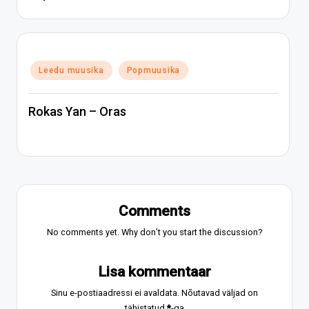
Posted
Leedu muusika
Popmuusika
in
Rokas Yan – Oras
Comments
No comments yet. Why don’t you start the discussion?
Lisa kommentaar
Sinu e-postiaadressi ei avaldata.
Nõutavad väljad on
tähistatud
*
-ga