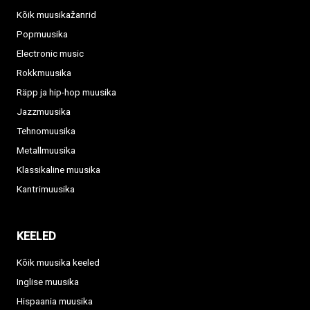
Kõik muusikažanrid
Popmuusika
Electronic music
Rokkmuusika
Räpp ja hip-hop muusika
Jazzmuusika
Tehnomuusika
Metallmuusika
Klassikaline muusika
Kantrimuusika
KEELED
Kõik muusika keeled
Inglise muusika
Hispaania muusika