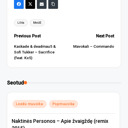
Tags:
Lilita
MeidĖ
Post
Previous Post
Next Post
navigation
Kaskade & deadmau5 &
Mavokali – Commando
Sofi Tukker – Sacrifice
(feat. Kx5)
Seotud
Posted
Leedu muusika
Popmuusika
in
Naktinės Personos – Apie žvaigždę (remix