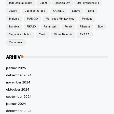
Inga Jankauskaitė
Jazzu
Jessica Shy
Joel Brandenstein
Jovani
Justinas Jarutis
KAROL G
Laisva
Lena
Maluma
MAN-GO
Marijonas Mikutavičius
Monique
Namika
PIKASO
Rammstein
Remix
Rihanna
Sido
Singapūras Satīns
Tiesto
Vidas Bareikis
ZYGGA
Žemaitukai
ARHIIV
jaanuar 2025
detsember 2024
november 2024
oktoober 2024
september 2024
jaanuar 2024
detsember 2023