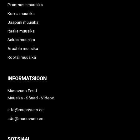
Prantsuse muusika
Korea muusika
Jaapani muusika
Itaalia muusika
Saksa muusika
Araabia muusika
Rootsi muusika
INFORMATSIOON
Musovuno Eesti
Muusika - Sõnad - Videod
info@musovuno.ee
ads@musovuno.ee
SOTSIAAL