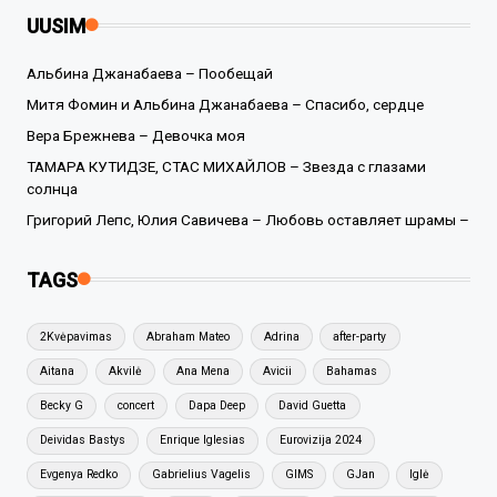
UUSIM
Альбина Джанабаева – Пообещай
Митя Фомин и Альбина Джанабаева – Спасибо, сердце
Вера Брежнева – Девочка моя
ТАМАРА КУТИДЗЕ, СТАС МИХАЙЛОВ – Звезда с глазами
солнца
Григорий Лепс, Юлия Савичева – Любовь оставляет шрамы –
TAGS
2Kvėpavimas
Abraham Mateo
Adrina
after-party
Aitana
Akvilė
Ana Mena
Avicii
Bahamas
Becky G
concert
Dapa Deep
David Guetta
Deividas Bastys
Enrique Iglesias
Eurovizija 2024
Evgenya Redko
Gabrielius Vagelis
GIMS
GJan
Iglė