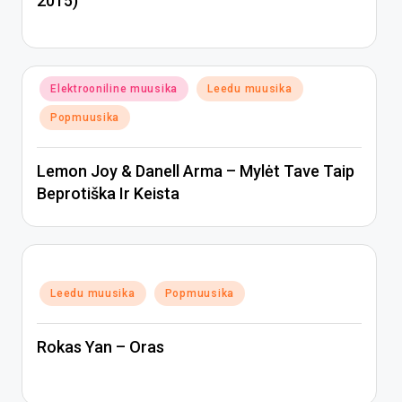
2015)
Posted
Elektrooniline muusika
Leedu muusika
in
Popmuusika
Lemon Joy & Danell Arma – Mylėt Tave Taip
Beprotiška Ir Keista
Posted
Leedu muusika
Popmuusika
in
Rokas Yan – Oras