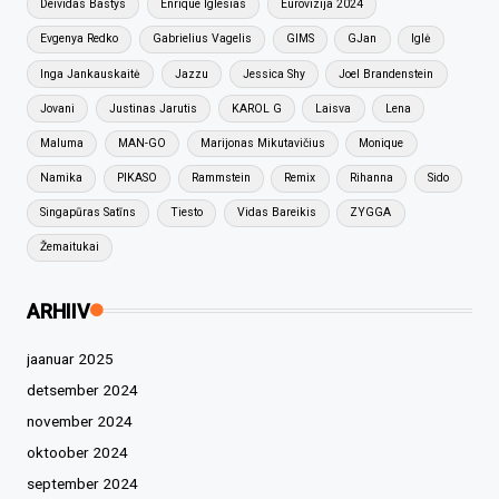
Deividas Bastys
Enrique Iglesias
Eurovizija 2024
Evgenya Redko
Gabrielius Vagelis
GIMS
GJan
Iglė
Inga Jankauskaitė
Jazzu
Jessica Shy
Joel Brandenstein
Jovani
Justinas Jarutis
KAROL G
Laisva
Lena
Maluma
MAN-GO
Marijonas Mikutavičius
Monique
Namika
PIKASO
Rammstein
Remix
Rihanna
Sido
Singapūras Satīns
Tiesto
Vidas Bareikis
ZYGGA
Žemaitukai
ARHIIV
jaanuar 2025
detsember 2024
november 2024
oktoober 2024
september 2024