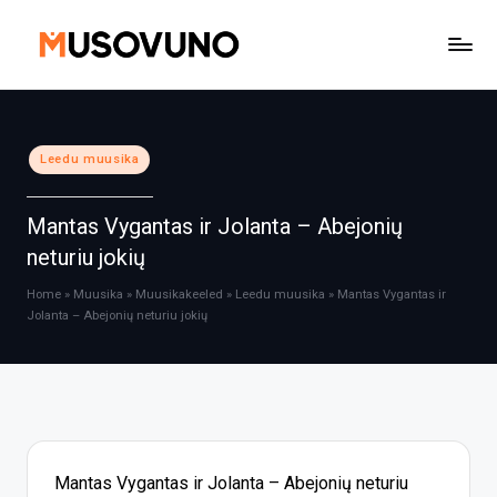
Skip
to
content
Posted
Leedu muusika
in
Mantas Vygantas ir Jolanta – Abejonių
neturiu jokių
Home
»
Muusika
»
Muusikakeeled
»
Leedu muusika
»
Mantas Vygantas ir
Jolanta – Abejonių neturiu jokių
Mantas Vygantas ir Jolanta – Abejonių neturiu