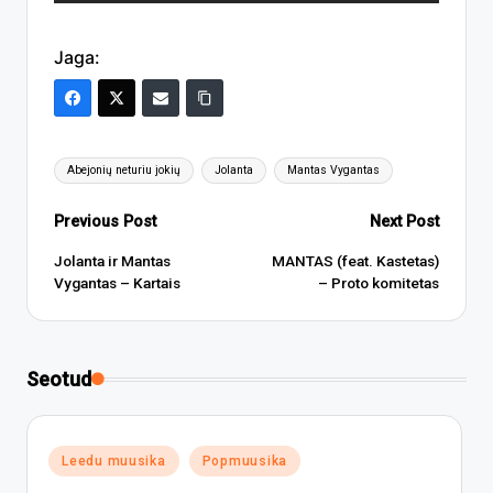
Jaga:
Tags:
Abejonių neturiu jokių
Jolanta
Mantas Vygantas
Post
Previous Post
Next Post
navigation
Jolanta ir Mantas
MANTAS (feat. Kastetas)
Vygantas – Kartais
– Proto komitetas
Seotud
Posted
Leedu muusika
Popmuusika
in