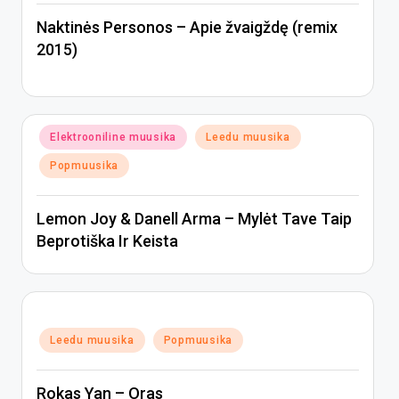
Naktinės Personos – Apie žvaigždę (remix
2015)
Posted
Elektrooniline muusika
Leedu muusika
in
Popmuusika
Lemon Joy & Danell Arma – Mylėt Tave Taip
Beprotiška Ir Keista
Posted
Leedu muusika
Popmuusika
in
Rokas Yan – Oras