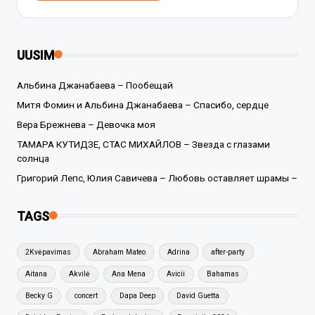
UUSIM
Альбина Джанабаева – Пообещай
Митя Фомин и Альбина Джанабаева – Спасибо, сердце
Вера Брежнева – Девочка моя
ТАМАРА КУТИДЗЕ, СТАС МИХАЙЛОВ – Звезда с глазами
солнца
Григорий Лепс, Юлия Савичева – Любовь оставляет шрамы –
TAGS
2Kvėpavimas
Abraham Mateo
Adrina
after-party
Aitana
Akvilė
Ana Mena
Avicii
Bahamas
Becky G
concert
Dapa Deep
David Guetta