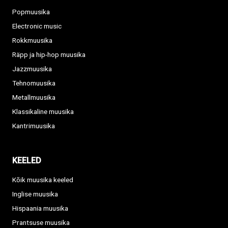
Popmuusika
Electronic music
Rokkmuusika
Räpp ja hip-hop muusika
Jazzmuusika
Tehnomuusika
Metallmuusika
Klassikaline muusika
Kantrimuusika
KEELED
Kõik muusika keeled
Inglise muusika
Hispaania muusika
Prantsuse muusika