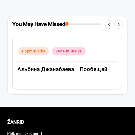
You May Have Missed
Posted
Popmuusika
Vene muusika
in
Альбина Джанабаева – Пообещай
ŽANRID
Kõik muusikažanrid