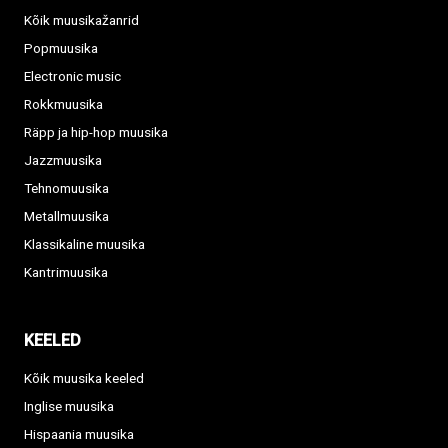
Kõik muusikažanrid
Popmuusika
Electronic music
Rokkmuusika
Räpp ja hip-hop muusika
Jazzmuusika
Tehnomuusika
Metallmuusika
Klassikaline muusika
Kantrimuusika
KEELED
Kõik muusika keeled
Inglise muusika
Hispaania muusika