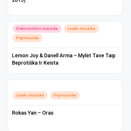
Posted
Elektrooniline muusika
Leedu muusika
in
Popmuusika
Lemon Joy & Danell Arma – Mylėt Tave Taip
Beprotiška Ir Keista
Posted
Leedu muusika
Popmuusika
in
Rokas Yan – Oras