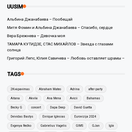
UUSIM
Альбина Джанабаева – Пообещай
Митя Фомин и Альбина Джанабаева – Спасибо, сердце
Вера Брежнева – Девочка моя
ТАМАРА КУТИДЗЕ, СТАС МИХАЙЛОВ – Звезда с глазами
солнца
Григорий Лепс, Юлия Савичева – Любовь оставляет шрамы –
TAGS
2Kvėpavimas
Abraham Mateo
Adrina
after-party
Aitana
Akvilė
Ana Mena
Avicii
Bahamas
Becky G
concert
Dapa Deep
David Guetta
Deividas Bastys
Enrique Iglesias
Eurovizija 2024
Evgenya Redko
Gabrielius Vagelis
GIMS
GJan
Iglė