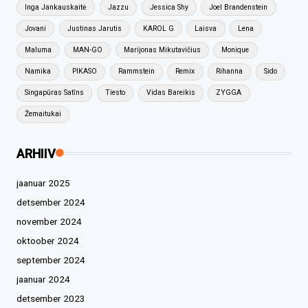
Inga Jankauskaitė
Jazzu
Jessica Shy
Joel Brandenstein
Jovani
Justinas Jarutis
KAROL G
Laisva
Lena
Maluma
MAN-GO
Marijonas Mikutavičius
Monique
Namika
PIKASO
Rammstein
Remix
Rihanna
Sido
Singapūras Satīns
Tiesto
Vidas Bareikis
ZYGGA
Žemaitukai
ARHIIV
jaanuar 2025
detsember 2024
november 2024
oktoober 2024
september 2024
jaanuar 2024
detsember 2023