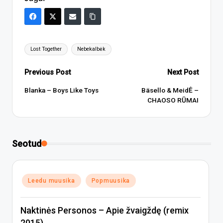
Tags:
Lost Together
Nebekalbėk
Post
Previous Post
Next Post
navigation
Blanka – Boys Like Toys
Bäsello & MeidĖ –
CHAOSO RŪMAI
Seotud
Posted
Leedu muusika
Popmuusika
in
Naktinės Personos – Apie žvaigždę (remix
2015)