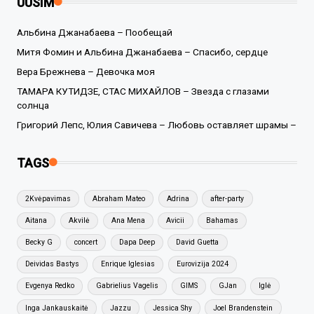
UUSIM
Альбина Джанабаева – Пообещай
Митя Фомин и Альбина Джанабаева – Спасибо, сердце
Вера Брежнева – Девочка моя
ТАМАРА КУТИДЗЕ, СТАС МИХАЙЛОВ – Звезда с глазами
солнца
Григорий Лепс, Юлия Савичева – Любовь оставляет шрамы –
TAGS
2Kvėpavimas
Abraham Mateo
Adrina
after-party
Aitana
Akvilė
Ana Mena
Avicii
Bahamas
Becky G
concert
Dapa Deep
David Guetta
Deividas Bastys
Enrique Iglesias
Eurovizija 2024
Evgenya Redko
Gabrielius Vagelis
GIMS
GJan
Iglė
Inga Jankauskaitė
Jazzu
Jessica Shy
Joel Brandenstein