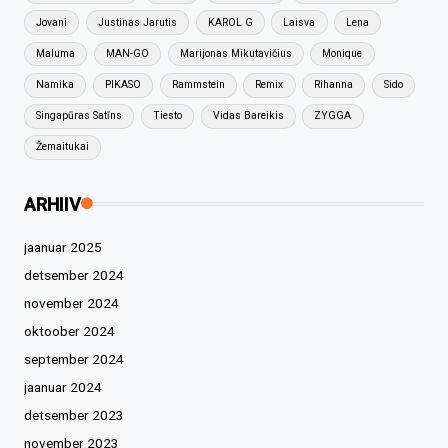
Jovani
Justinas Jarutis
KAROL G
Laisva
Lena
Maluma
MAN-GO
Marijonas Mikutavičius
Monique
Namika
PIKASO
Rammstein
Remix
Rihanna
Sido
Singapūras Satīns
Tiesto
Vidas Bareikis
ZYGGA
Žemaitukai
ARHIIV
jaanuar 2025
detsember 2024
november 2024
oktoober 2024
september 2024
jaanuar 2024
detsember 2023
november 2023