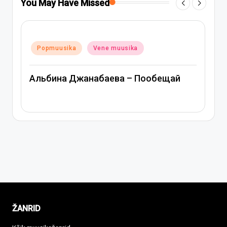
You May Have Missed
Posted
Popmuusika
Vene muusika
in
Митя Фомин и Альбина Джанаба
ообещай
Спасибо, сердце
ŽANRID