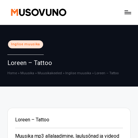
Skip
to
content
Posted
Inglise muusika
in
Loreen – Tattoo
Home
»
Muusika
»
Muusikakeeled
»
Inglise muusika
»
Loreen – Tattoo
Loreen – Tattoo
Muusika mp3 allalaadimine, laulusõnad ja videod