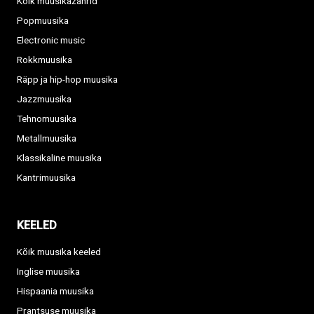
Kõik muusikažanrid
Popmuusika
Electronic music
Rokkmuusika
Räpp ja hip-hop muusika
Jazzmuusika
Tehnomuusika
Metallmuusika
Klassikaline muusika
Kantrimuusika
KEELED
Kõik muusika keeled
Inglise muusika
Hispaania muusika
Prantsuse muusika