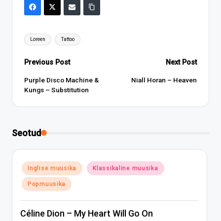
Tags:
Loreen
Tattoo
Post
Previous Post
Next Post
navigation
Purple Disco Machine &
Niall Horan – Heaven
Kungs – Substitution
Seotud
Posted
Inglise muusika
Klassikaline muusika
in
Popmuusika
Céline Dion – My Heart Will Go On