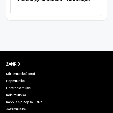
Спасибо, сердце
ŽANRID
Kõik muusikažanrid
Popmuusika
Electronic music
Rokkmuusika
Räpp ja hip-hop muusika
Jazzmuusika