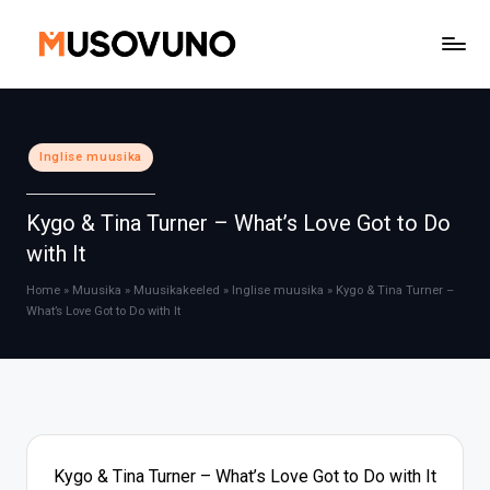
Skip
to
content
Posted
Inglise muusika
in
Kygo & Tina Turner – What’s Love Got to Do
with It
Home
»
Muusika
»
Muusikakeeled
»
Inglise muusika
»
Kygo & Tina Turner –
What’s Love Got to Do with It
Kygo & Tina Turner – What’s Love Got to Do with It