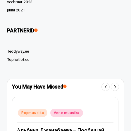
veebruar 2023
juuni 2021
PARTNERID
Teddyway.ee
Tophotlot.ee
You May Have Missed
Posted
Popmuusika
Vene muusika
in
Митя Фомин и Альбина Джанаба
ообещай