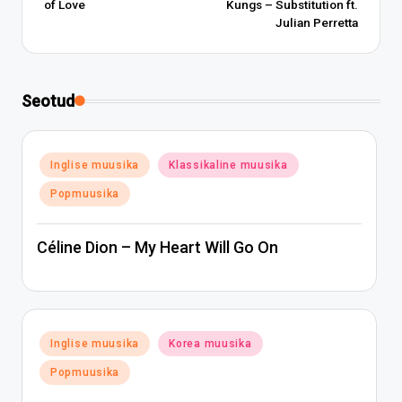
of Love
Kungs – Substitution ft.
Julian Perretta
Seotud
Posted
Inglise muusika
Klassikaline muusika
in
Popmuusika
Céline Dion – My Heart Will Go On
Posted
Inglise muusika
Korea muusika
in
Popmuusika