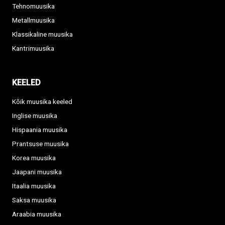
Tehnomuusika
Metallmuusika
Klassikaline muusika
Kantrimuusika
KEELED
Kõik muusika keeled
Inglise muusika
Hispaania muusika
Prantsuse muusika
Korea muusika
Jaapani muusika
Itaalia muusika
Saksa muusika
Araabia muusika