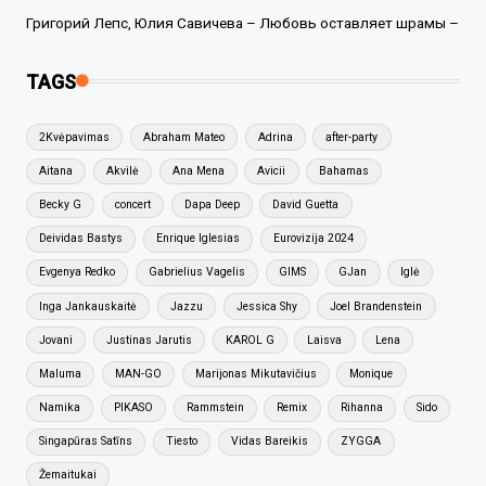
Григорий Лепс, Юлия Савичева – Любовь оставляет шрамы –
TAGS
2Kvėpavimas
Abraham Mateo
Adrina
after-party
Aitana
Akvilė
Ana Mena
Avicii
Bahamas
Becky G
concert
Dapa Deep
David Guetta
Deividas Bastys
Enrique Iglesias
Eurovizija 2024
Evgenya Redko
Gabrielius Vagelis
GIMS
GJan
Iglė
Inga Jankauskaitė
Jazzu
Jessica Shy
Joel Brandenstein
Jovani
Justinas Jarutis
KAROL G
Laisva
Lena
Maluma
MAN-GO
Marijonas Mikutavičius
Monique
Namika
PIKASO
Rammstein
Remix
Rihanna
Sido
Singapūras Satīns
Tiesto
Vidas Bareikis
ZYGGA
Žemaitukai