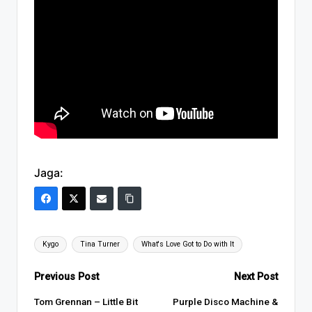
Jaga:
Tags:
Kygo
Tina Turner
What's Love Got to Do with It
Post
Previous Post
Next Post
navigation
Tom Grennan – Little Bit
Purple Disco Machine &