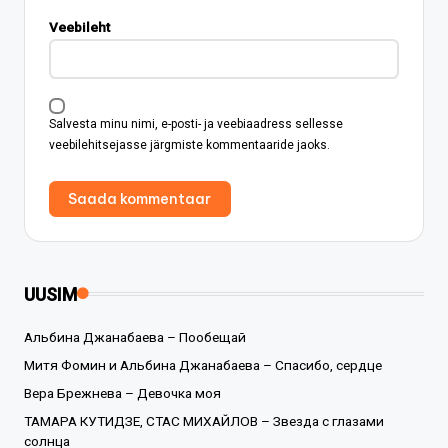
Veebileht
Salvesta minu nimi, e-posti- ja veebiaadress sellesse
veebilehitsejasse järgmiste kommentaaride jaoks.
UUSIM
Альбина Джанабаева – Пообещай
Митя Фомин и Альбина Джанабаева – Спасибо, сердце
Вера Брежнева – Девочка моя
ТАМАРА КУТИДЗЕ, СТАС МИХАЙЛОВ – Звезда с глазами
солнца