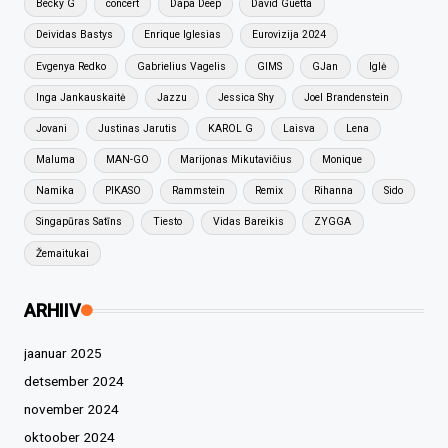
Becky G
concert
Dapa Deep
David Guetta
Deividas Bastys
Enrique Iglesias
Eurovizija 2024
Evgenya Redko
Gabrielius Vagelis
GIMS
GJan
Iglė
Inga Jankauskaitė
Jazzu
Jessica Shy
Joel Brandenstein
Jovani
Justinas Jarutis
KAROL G
Laisva
Lena
Maluma
MAN-GO
Marijonas Mikutavičius
Monique
Namika
PIKASO
Rammstein
Remix
Rihanna
Sido
Singapūras Satīns
Tiesto
Vidas Bareikis
ZYGGA
Žemaitukai
ARHIIV
jaanuar 2025
detsember 2024
november 2024
oktoober 2024