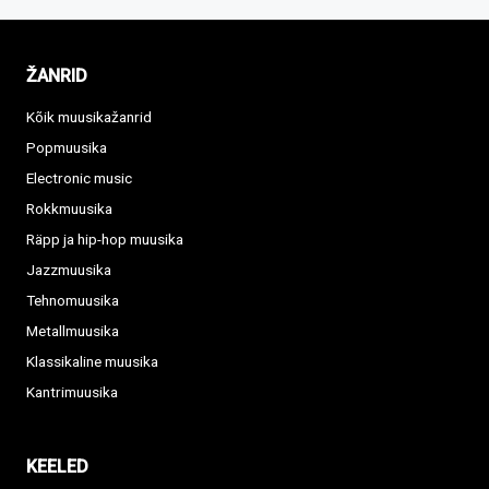
ŽANRID
Kõik muusikažanrid
Popmuusika
Electronic music
Rokkmuusika
Räpp ja hip-hop muusika
Jazzmuusika
Tehnomuusika
Metallmuusika
Klassikaline muusika
Kantrimuusika
KEELED