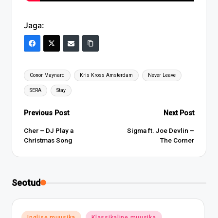
Jaga:
Tags:
Conor Maynard
Kris Kross Amsterdam
Never Leave
SERA
Stay
Post
Previous Post
Next Post
navigation
Cher – DJ Play a
Sigma ft. Joe Devlin –
Christmas Song
The Corner
Seotud
Posted
Inglise muusika
Klassikaline muusika