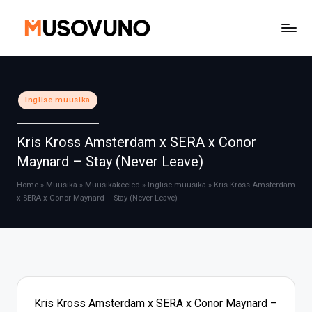
Skip
to
content
Posted
Inglise muusika
in
Kris Kross Amsterdam x SERA x Conor
Maynard – Stay (Never Leave)
Home
»
Muusika
»
Muusikakeeled
»
Inglise muusika
»
Kris Kross Amsterdam
x SERA x Conor Maynard – Stay (Never Leave)
Kris Kross Amsterdam x SERA x Conor Maynard –