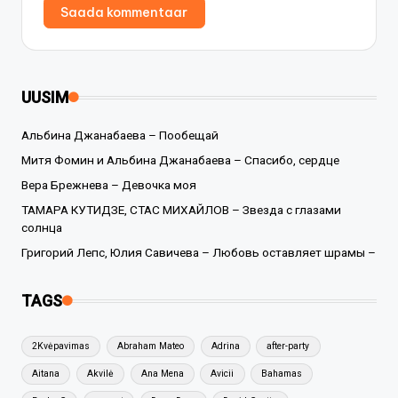
UUSIM
Альбина Джанабаева – Пообещай
Митя Фомин и Альбина Джанабаева – Спасибо, сердце
Вера Брежнева – Девочка моя
ТАМАРА КУТИДЗЕ, СТАС МИХАЙЛОВ – Звезда с глазами
солнца
Григорий Лепс, Юлия Савичева – Любовь оставляет шрамы –
TAGS
2Kvėpavimas
Abraham Mateo
Adrina
after-party
Aitana
Akvilė
Ana Mena
Avicii
Bahamas