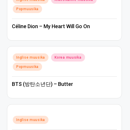
in
Popmuusika
Céline Dion – My Heart Will Go On
Posted
Inglise muusika
Korea muusika
in
Popmuusika
BTS (방탄소년단) – Butter
Posted
Inglise muusika
in