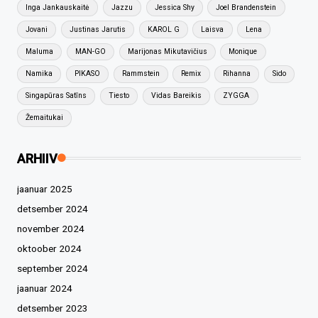
Inga Jankauskaitė
Jazzu
Jessica Shy
Joel Brandenstein
Jovani
Justinas Jarutis
KAROL G
Laisva
Lena
Maluma
MAN-GO
Marijonas Mikutavičius
Monique
Namika
PIKASO
Rammstein
Remix
Rihanna
Sido
Singapūras Satīns
Tiesto
Vidas Bareikis
ZYGGA
Žemaitukai
ARHIIV
jaanuar 2025
detsember 2024
november 2024
oktoober 2024
september 2024
jaanuar 2024
detsember 2023