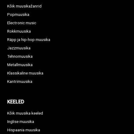
Kõik muusikažanrid
Popmuusika
Electronic music
Rokkmuusika
Räpp ja hip-hop muusika
Jazzmuusika
Tehnomuusika
Metallmuusika
Klassikaline muusika
Kantrimuusika
KEELED
Kõik muusika keeled
Inglise muusika
Hispaania muusika