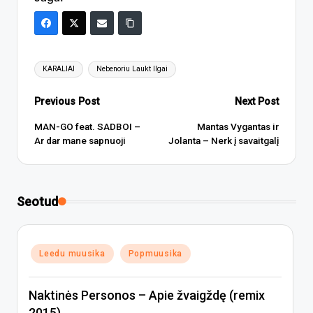
Tags:
KARALIAI
Nebenoriu Laukt Ilgai
Post
Previous Post
Next Post
navigation
MAN-GO feat. SADBOI –
Mantas Vygantas ir
Ar dar mane sapnuoji
Jolanta – Nerk į savaitgalį
Seotud
Posted
Leedu muusika
Popmuusika
in
Naktinės Personos – Apie žvaigždę (remix
2015)