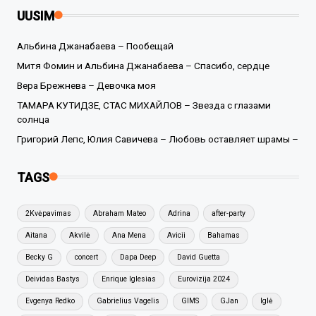
UUSIM
Альбина Джанабаева – Пообещай
Митя Фомин и Альбина Джанабаева – Спасибо, сердце
Вера Брежнева – Девочка моя
ТАМАРА КУТИДЗЕ, СТАС МИХАЙЛОВ – Звезда с глазами
солнца
Григорий Лепс, Юлия Савичева – Любовь оставляет шрамы –
TAGS
2Kvėpavimas
Abraham Mateo
Adrina
after-party
Aitana
Akvilė
Ana Mena
Avicii
Bahamas
Becky G
concert
Dapa Deep
David Guetta
Deividas Bastys
Enrique Iglesias
Eurovizija 2024
Evgenya Redko
Gabrielius Vagelis
GIMS
GJan
Iglė