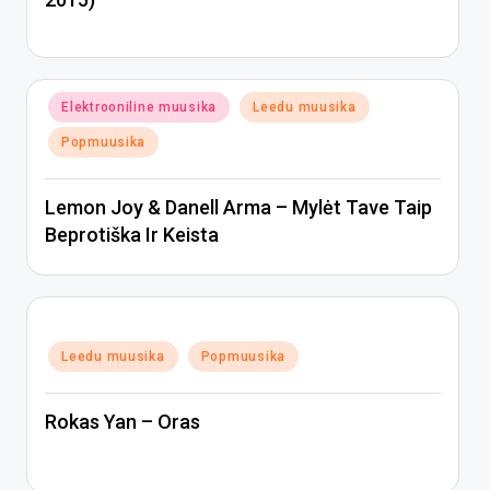
Posted
Elektrooniline muusika
Leedu muusika
in
Popmuusika
Lemon Joy & Danell Arma – Mylėt Tave Taip
Beprotiška Ir Keista
Posted
Leedu muusika
Popmuusika
in
Rokas Yan – Oras