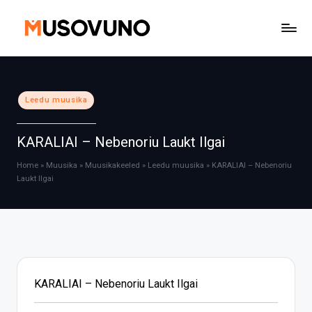
Skip
to
content
Posted
Leedu muusika
in
KARALIAI – Nebenoriu Laukt Ilgai
Home
»
Muusika
»
Muusikakeeled
»
Leedu muusika
»
KARALIAI – Nebenoriu
Laukt Ilgai
KARALIAI – Nebenoriu Laukt Ilgai