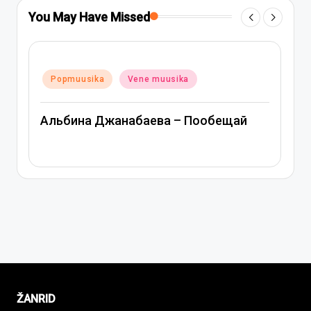
You May Have Missed
Posted
Popmuusika
Vene muusika
in
Митя Фомин и Альбина Джанабаева –
Спасибо, сердце
ŽANRID