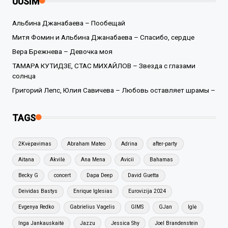
UUSIM
Альбина Джанабаева – Пообещай
Митя Фомин и Альбина Джанабаева – Спасибо, сердце
Вера Брежнева – Девочка моя
ТАМАРА КУТИДЗЕ, СТАС МИХАЙЛОВ – Звезда с глазами
солнца
Григорий Лепс, Юлия Савичева – Любовь оставляет шрамы –
TAGS
2Kvėpavimas
Abraham Mateo
Adrina
after-party
Aitana
Akvilė
Ana Mena
Avicii
Bahamas
Becky G
concert
Dapa Deep
David Guetta
Deividas Bastys
Enrique Iglesias
Eurovizija 2024
Evgenya Redko
Gabrielius Vagelis
GIMS
GJan
Iglė
Inga Jankauskaitė
Jazzu
Jessica Shy
Joel Brandenstein