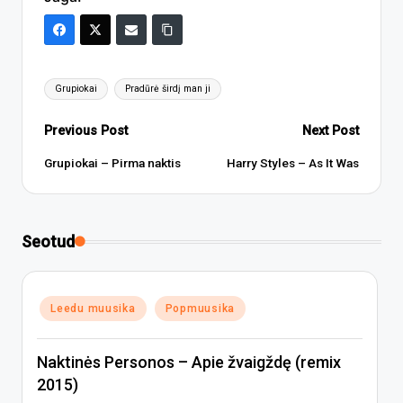
Tags:
Grupiokai
Pradūrė širdį man ji
Post
Previous Post
Next Post
navigation
Grupiokai – Pirma naktis
Harry Styles – As It Was
Seotud
Posted
Leedu muusika
Popmuusika
in
Naktinės Personos – Apie žvaigždę (remix
2015)