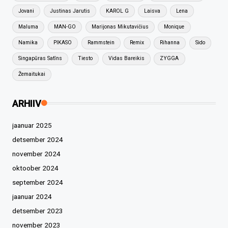
Jovani
Justinas Jarutis
KAROL G
Laisva
Lena
Maluma
MAN-GO
Marijonas Mikutavičius
Monique
Namika
PIKASO
Rammstein
Remix
Rihanna
Sido
Singapūras Satīns
Tiesto
Vidas Bareikis
ZYGGA
Žemaitukai
ARHIIV
jaanuar 2025
detsember 2024
november 2024
oktoober 2024
september 2024
jaanuar 2024
detsember 2023
november 2023