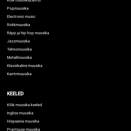
Kõik muusikažanrid
Popmuusika
Electronic music
Rokkmuusika
Räpp ja hip-hop muusika
Jazzmuusika
Tehnomuusika
Metallmuusika
Klassikaline muusika
Kantrimuusika
KEELED
Kõik muusika keeled
Inglise muusika
Hispaania muusika
Prantsuse muusika