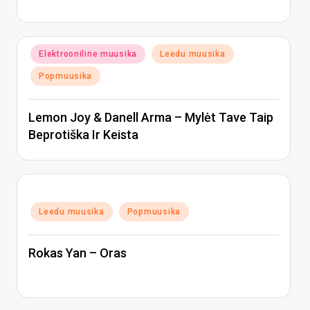
Posted
Elektrooniline muusika
Leedu muusika
in
Popmuusika
Lemon Joy & Danell Arma – Mylėt Tave Taip
Beprotiška Ir Keista
Posted
Leedu muusika
Popmuusika
in
Rokas Yan – Oras