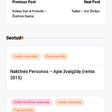
Post
Previous Post
Next Post
navigation
Rokas Yan & Friends –
Tadas – Dvi Širdys
Žiemos Daina
Seotud
Posted
Leedu muusika
Popmuusika
in
Naktinės Personos – Apie žvaigždę (remix
2015)
Posted
Elektrooniline muusika
Leedu muusika
in
Popmuusika