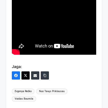
Jaga:
Tags:
Evgenya Redko
Nuo Tavęs Priklausau
Vaidas Baumila