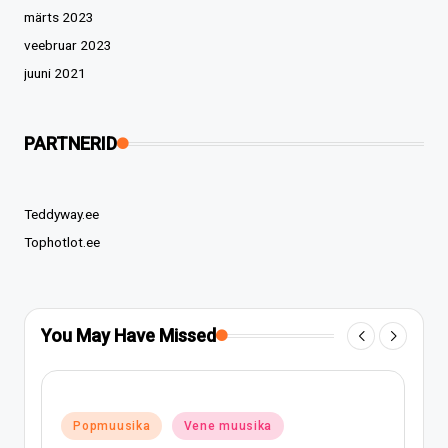
märts 2023
veebruar 2023
juuni 2021
PARTNERID
Teddyway.ee
Tophotlot.ee
You May Have Missed
Posted
Popmuusika
Vene muusika
in