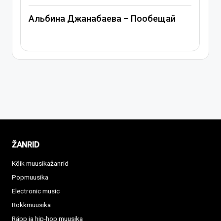
Митя Фомин и Альбина Джанабаева –
Спасибо, сердце
ŽANRID
Kõik muusikažanrid
Popmuusika
Electronic music
Rokkmuusika
Räpp ja hip-hop muusika