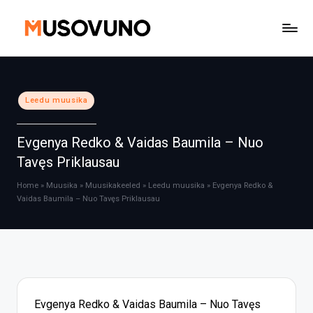
Skip
to
content
Posted
Leedu muusika
in
Evgenya Redko & Vaidas Baumila – Nuo
Tavęs Priklausau
Home
»
Muusika
»
Muusikakeeled
»
Leedu muusika
»
Evgenya Redko &
Vaidas Baumila – Nuo Tavęs Priklausau
Evgenya Redko & Vaidas Baumila – Nuo Tavęs