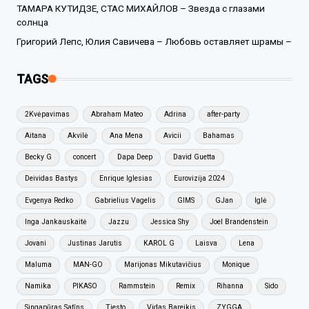
ТАМАРА КУТИДЗЕ, СТАС МИХАЙЛОВ – Звезда с глазами
солнца
Григорий Лепс, Юлия Савичева – Любовь оставляет шрамы –
TAGS
2Kvėpavimas
Abraham Mateo
Adrina
after-party
Aitana
Akvilė
Ana Mena
Avicii
Bahamas
Becky G
concert
Dapa Deep
David Guetta
Deividas Bastys
Enrique Iglesias
Eurovizija 2024
Evgenya Redko
Gabrielius Vagelis
GIMS
GJan
Iglė
Inga Jankauskaitė
Jazzu
Jessica Shy
Joel Brandenstein
Jovani
Justinas Jarutis
KAROL G
Laisva
Lena
Maluma
MAN-GO
Marijonas Mikutavičius
Monique
Namika
PIKASO
Rammstein
Remix
Rihanna
Sido
Singapūras Satīns
Tiesto
Vidas Bareikis
ZYGGA