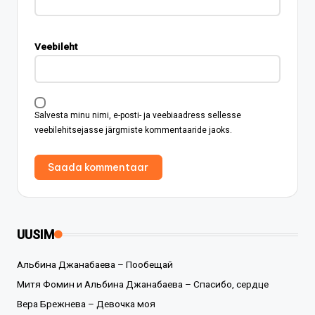
Veebileht
Salvesta minu nimi, e-posti- ja veebiaadress sellesse
veebilehitsejasse järgmiste kommentaaride jaoks.
UUSIM
Альбина Джанабаева – Пообещай
Митя Фомин и Альбина Джанабаева – Спасибо, сердце
Вера Брежнева – Девочка моя