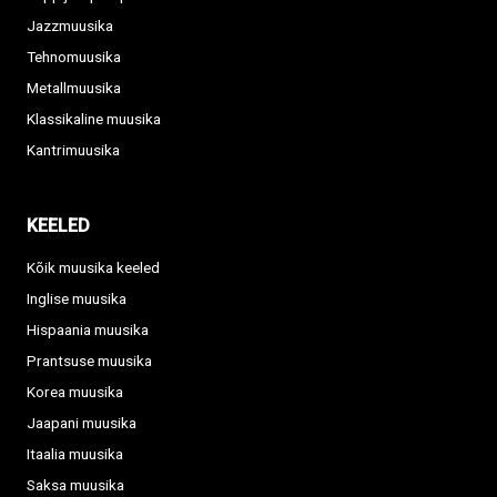
Jazzmuusika
Tehnomuusika
Metallmuusika
Klassikaline muusika
Kantrimuusika
KEELED
Kõik muusika keeled
Inglise muusika
Hispaania muusika
Prantsuse muusika
Korea muusika
Jaapani muusika
Itaalia muusika
Saksa muusika