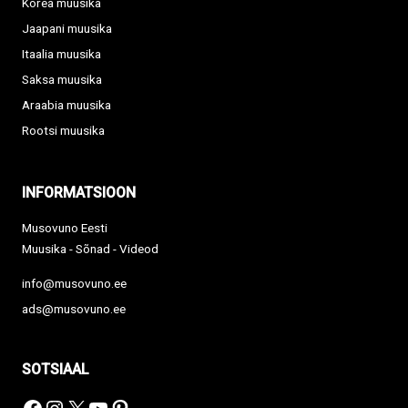
Korea muusika
Jaapani muusika
Itaalia muusika
Saksa muusika
Araabia muusika
Rootsi muusika
INFORMATSIOON
Musovuno Eesti
Muusika - Sõnad - Videod
info@musovuno.ee
ads@musovuno.ee
SOTSIAAL
Facebook
Instagram
X
YouTube
Pinterest