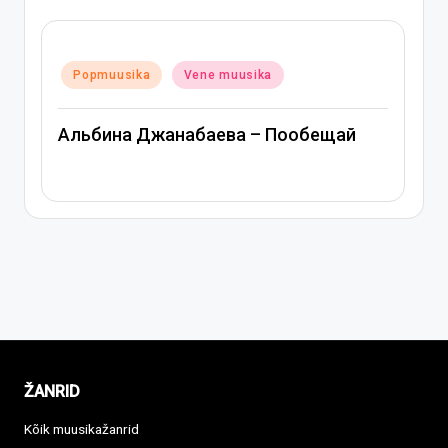
Posted
Popmuusika
Vene muusika
in
Митя Фомин и Альбина Джанабаева –
щай
Спасибо, сердце
ŽANRID
Kõik muusikažanrid