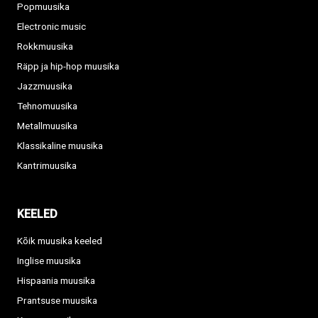
Popmuusika
Electronic music
Rokkmuusika
Räpp ja hip-hop muusika
Jazzmuusika
Tehnomuusika
Metallmuusika
Klassikaline muusika
Kantrimuusika
KEELED
Kõik muusika keeled
Inglise muusika
Hispaania muusika
Prantsuse muusika