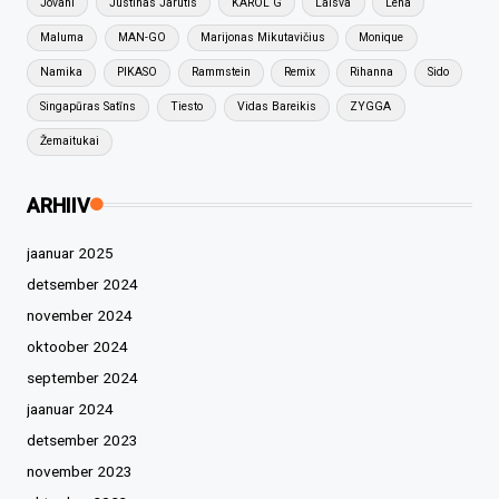
Jovani
Justinas Jarutis
KAROL G
Laisva
Lena
Maluma
MAN-GO
Marijonas Mikutavičius
Monique
Namika
PIKASO
Rammstein
Remix
Rihanna
Sido
Singapūras Satīns
Tiesto
Vidas Bareikis
ZYGGA
Žemaitukai
ARHIIV
jaanuar 2025
detsember 2024
november 2024
oktoober 2024
september 2024
jaanuar 2024
detsember 2023
november 2023