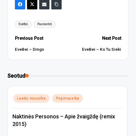
Tags:
EveBei
Pasmerkti
Post
Previous Post
Next Post
navigation
EveBei – Dingo
EveBei – Ko Tu Sieki
Seotud
Posted
Leedu muusika
Popmuusika
in
Naktinės Personos – Apie žvaigždę (remix
2015)