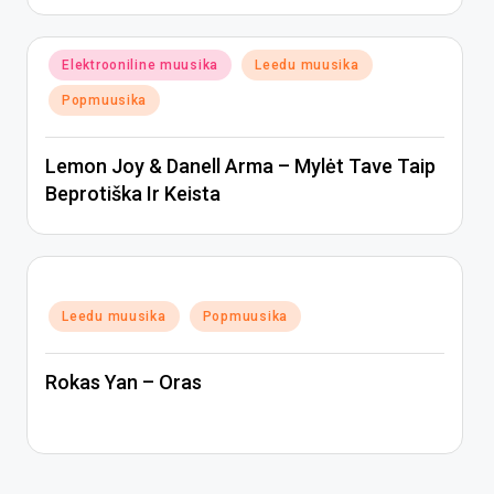
Posted
Elektrooniline muusika
Leedu muusika
in
Popmuusika
Lemon Joy & Danell Arma – Mylėt Tave Taip
Beprotiška Ir Keista
Posted
Leedu muusika
Popmuusika
in
Rokas Yan – Oras