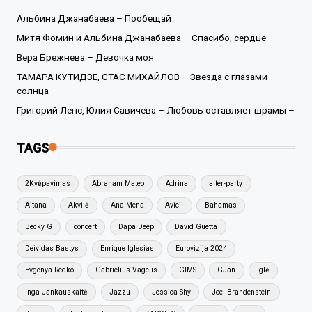
Альбина Джанабаева – Пообещай
Митя Фомин и Альбина Джанабаева – Спасибо, сердце
Вера Брежнева – Девочка моя
ТАМАРА КУТИДЗЕ, СТАС МИХАЙЛОВ – Звезда с глазами
солнца
Григорий Лепс, Юлия Савичева – Любовь оставляет шрамы –
TAGS
2Kvėpavimas
Abraham Mateo
Adrina
after-party
Aitana
Akvilė
Ana Mena
Avicii
Bahamas
Becky G
concert
Dapa Deep
David Guetta
Deividas Bastys
Enrique Iglesias
Eurovizija 2024
Evgenya Redko
Gabrielius Vagelis
GIMS
GJan
Iglė
Inga Jankauskaitė
Jazzu
Jessica Shy
Joel Brandenstein