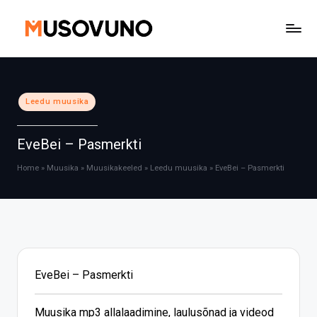
Skip
to
content
Posted
Leedu muusika
in
EveBei – Pasmerkti
Home
»
Muusika
»
Muusikakeeled
»
Leedu muusika
»
EveBei – Pasmerkti
EveBei – Pasmerkti
Muusika mp3 allalaadimine, laulusõnad ja videod