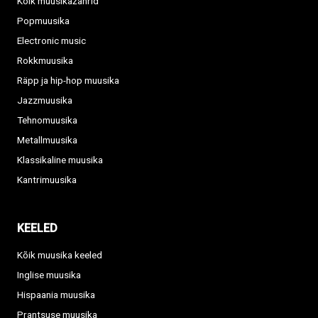
Kõik muusikažanrid
Popmuusika
Electronic music
Rokkmuusika
Räpp ja hip-hop muusika
Jazzmuusika
Tehnomuusika
Metallmuusika
Klassikaline muusika
Kantrimuusika
KEELED
Kõik muusika keeled
Inglise muusika
Hispaania muusika
Prantsuse muusika