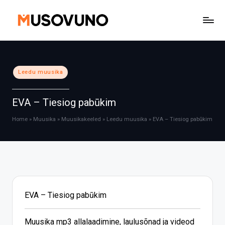
Skip
to
content
Posted
Leedu muusika
in
EVA – Tiesiog pabūkim
Home
»
Muusika
»
Muusikakeeled
»
Leedu muusika
»
EVA – Tiesiog pabūkim
EVA – Tiesiog pabūkim
Muusika mp3 allalaadimine, laulusõnad ja videod