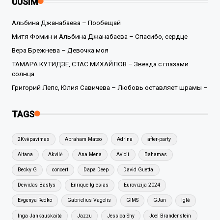
UUSIM
Альбина Джанабаева – Пообещай
Митя Фомин и Альбина Джанабаева – Спасибо, сердце
Вера Брежнева – Девочка моя
ТАМАРА КУТИДЗЕ, СТАС МИХАЙЛОВ – Звезда с глазами
солнца
Григорий Лепс, Юлия Савичева – Любовь оставляет шрамы –
TAGS
2Kvėpavimas
Abraham Mateo
Adrina
after-party
Aitana
Akvilė
Ana Mena
Avicii
Bahamas
Becky G
concert
Dapa Deep
David Guetta
Deividas Bastys
Enrique Iglesias
Eurovizija 2024
Evgenya Redko
Gabrielius Vagelis
GIMS
GJan
Iglė
Inga Jankauskaitė
Jazzu
Jessica Shy
Joel Brandenstein