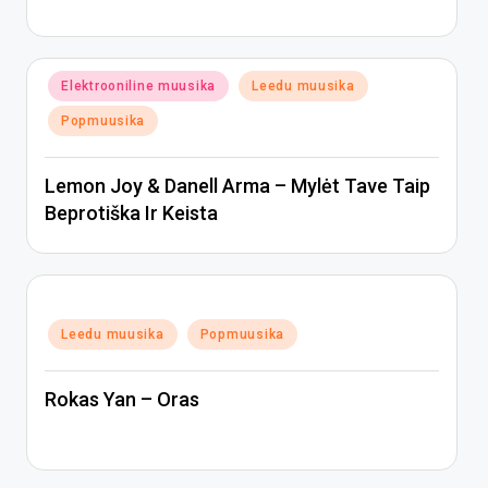
Posted
Elektrooniline muusika
Leedu muusika
in
Popmuusika
Lemon Joy & Danell Arma – Mylėt Tave Taip
Beprotiška Ir Keista
Posted
Leedu muusika
Popmuusika
in
Rokas Yan – Oras