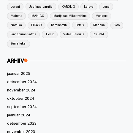
Jovani
Justinas Jarutis
KAROL G
Laisva
Lena
Maluma
MAN-GO
Marijonas Mikutavičius
Monique
Namika
PIKASO
Rammstein
Remix
Rihanna
Sido
Singapūras Satīns
Tiesto
Vidas Bareikis
ZYGGA
Žemaitukai
ARHIIV
jaanuar 2025
detsember 2024
november 2024
oktoober 2024
september 2024
jaanuar 2024
detsember 2023
november 2023