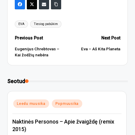
Tags:
EVA
Tiesiog pabūkim
Post
Previous Post
Next Post
navigation
Eugenijus Chrebtovas –
Eva – Aš Kita Planeta
Kai žodžių nebėra
Seotud
Posted
Leedu muusika
Popmuusika
in
Naktinės Personos – Apie žvaigždę (remix
2015)