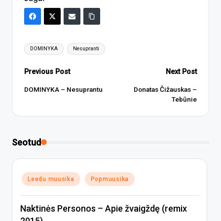
Tags:
DOMINYKA
Nesupranti
Post
Previous Post
Next Post
navigation
DOMINYKA – Nesuprantu
Donatas Čižauskas –
Tebūnie
Seotud
Posted
Leedu muusika
Popmuusika
in
Naktinės Personos – Apie žvaigždę (remix
2015)