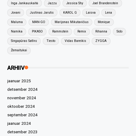
Inga Jankauskaitė
Jazzu
Jessica Shy
Joel Brandenstein
Jovani
Justinas Jarutis
KAROL G
Laisva
Lena
Maluma
MAN-GO
Marijonas Mikutavičius
Monique
Namika
PIKASO
Rammstein
Remix
Rihanna
Sido
Singapūras Satīns
Tiesto
Vidas Bareikis
ZYGGA
Žemaitukai
ARHIIV
jaanuar 2025
detsember 2024
november 2024
oktoober 2024
september 2024
jaanuar 2024
detsember 2023