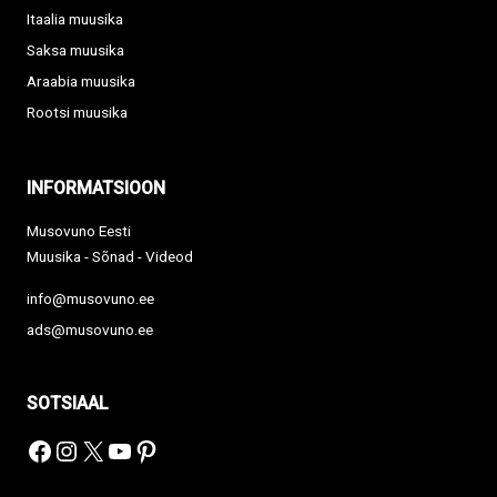
Itaalia muusika
Saksa muusika
Araabia muusika
Rootsi muusika
INFORMATSIOON
Musovuno Eesti
Muusika - Sõnad - Videod
info@musovuno.ee
ads@musovuno.ee
SOTSIAAL
Facebook
Instagram
X
YouTube
Pinterest