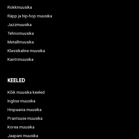
Rokkmuusika
Räpp ja hip-hop muusika
Jazzmuusika
Tehnomuusika
Metallmuusika
Klassikaline muusika
Kantrimuusika
KEELED
Kõik muusika keeled
Inglise muusika
Hispaania muusika
Prantsuse muusika
Korea muusika
Jaapani muusika