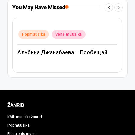
You May Have Missed
Posted
Popmuusika
Vene muusika
ka
in
Митя Фомин и Альбина Джана
– Пообещай
Спасибо, сердце
ŽANRID
Kõik muusikažanrid
Popmuusika
Electronic music