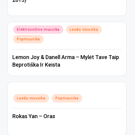
Posted
Elektrooniline muusika
Leedu muusika
in
Popmuusika
Lemon Joy & Danell Arma – Mylėt Tave Taip
Beprotiška Ir Keista
Posted
Leedu muusika
Popmuusika
in
Rokas Yan – Oras