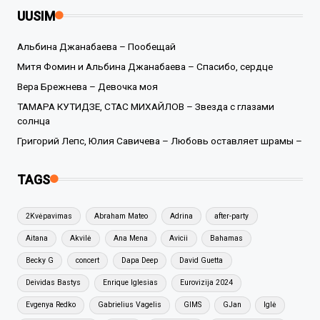
UUSIM
Альбина Джанабаева – Пообещай
Митя Фомин и Альбина Джанабаева – Спасибо, сердце
Вера Брежнева – Девочка моя
ТАМАРА КУТИДЗЕ, СТАС МИХАЙЛОВ – Звезда с глазами
солнца
Григорий Лепс, Юлия Савичева – Любовь оставляет шрамы –
TAGS
2Kvėpavimas
Abraham Mateo
Adrina
after-party
Aitana
Akvilė
Ana Mena
Avicii
Bahamas
Becky G
concert
Dapa Deep
David Guetta
Deividas Bastys
Enrique Iglesias
Eurovizija 2024
Evgenya Redko
Gabrielius Vagelis
GIMS
GJan
Iglė