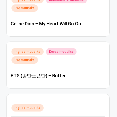
in
Popmuusika
Céline Dion – My Heart Will Go On
Posted
Inglise muusika
Korea muusika
in
Popmuusika
BTS (방탄소년단) – Butter
Posted
Inglise muusika
in