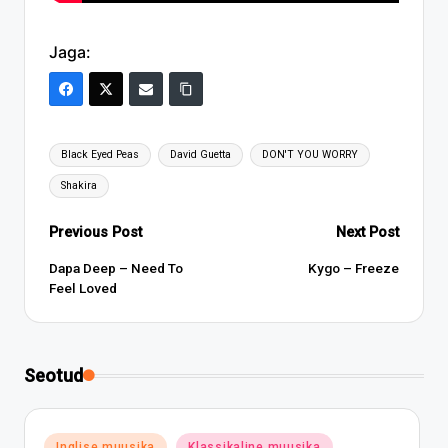
Jaga:
Tags:
Black Eyed Peas
David Guetta
DON'T YOU WORRY
Shakira
Post
Previous Post
Next Post
navigation
Dapa Deep – Need To
Kygo – Freeze
Feel Loved
Seotud
Posted
Inglise muusika
Klassikaline muusika