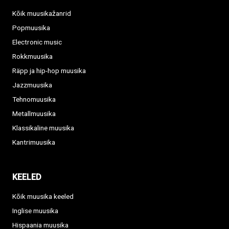
Kõik muusikažanrid
Popmuusika
Electronic music
Rokkmuusika
Räpp ja hip-hop muusika
Jazzmuusika
Tehnomuusika
Metallmuusika
Klassikaline muusika
Kantrimuusika
KEELED
Kõik muusika keeled
Inglise muusika
Hispaania muusika