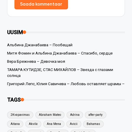
UUSIM
Альбина Джанабаева – Пообещай
Митя Фомин и Альбина Джанабаева – Спасибо, сердце
Вера Брежнева – Девочка моя
ТАМАРА КУТИДЗЕ, СТАС МИХАЙЛОВ – Звезда с глазами
солнца
Григорий Лепс, Юлия Савичева – Любовь оставляет шрамы –
TAGS
2Kvėpavimas
Abraham Mateo
Adrina
after-party
Aitana
Akvilė
Ana Mena
Avicii
Bahamas