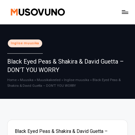
Skip
to
content
Posted
Inglise muusika
in
Black Eyed Peas & Shakira & David Guetta –
DON’T YOU WORRY
Home
»
Muusika
»
Muusikakeeled
»
Inglise muusika
»
Black Eyed Peas &
Shakira & David Guetta – DON’T YOU WORRY
Black Eyed Peas & Shakira & David Guetta –