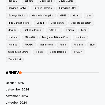
Becky G
concert
Dapa Deep
David Guetta
Deividas Bastys
Enrique Iglesias
Eurovizija 2024
Evgenya Redko
Gabrielius Vagelis
GIMS
GJan
Iglė
Inga Jankauskaitė
Jazzu
Jessica Shy
Joel Brandenstein
Jovani
Justinas Jarutis
KAROL G
Laisva
Lena
Maluma
MAN-GO
Marijonas Mikutavičius
Monique
Namika
PIKASO
Rammstein
Remix
Rihanna
Sido
Singapūras Satīns
Tiesto
Vidas Bareikis
ZYGGA
Žemaitukai
ARHIIV
jaanuar 2025
detsember 2024
november 2024
oktoober 2024