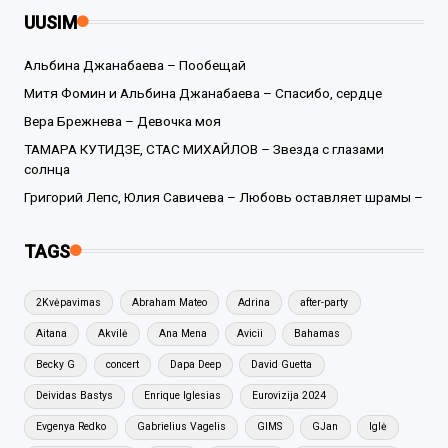
UUSIM
Альбина Джанабаева – Пообещай
Митя Фомин и Альбина Джанабаева – Спасибо, сердце
Вера Брежнева – Девочка моя
ТАМАРА КУТИДЗЕ, СТАС МИХАЙЛОВ – Звезда с глазами
солнца
Григорий Лепс, Юлия Савичева – Любовь оставляет шрамы –
TAGS
2Kvėpavimas
Abraham Mateo
Adrina
after-party
Aitana
Akvilė
Ana Mena
Avicii
Bahamas
Becky G
concert
Dapa Deep
David Guetta
Deividas Bastys
Enrique Iglesias
Eurovizija 2024
Evgenya Redko
Gabrielius Vagelis
GIMS
GJan
Iglė