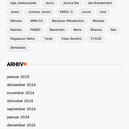
Inga Jankauskaitė
Jazzu
Jessica Shy
Joel Brandenstein
Jovani
Justinas Jarutis
KAROL G
Laisva
Lena
Maluma
MAN-GO
Marijonas Mikutavičius
Monique
Namika
PIKASO
Rammstein
Remix
Rihanna
Sido
Singapūras Satīns
Tiesto
Vidas Bareikis
ZYGGA
Žemaitukai
ARHIIV
jaanuar 2025
detsember 2024
november 2024
oktoober 2024
september 2024
jaanuar 2024
detsember 2023