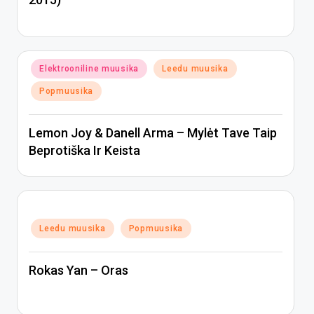
Posted
Elektrooniline muusika
Leedu muusika
in
Popmuusika
Lemon Joy & Danell Arma – Mylėt Tave Taip
Beprotiška Ir Keista
Posted
Leedu muusika
Popmuusika
in
Rokas Yan – Oras