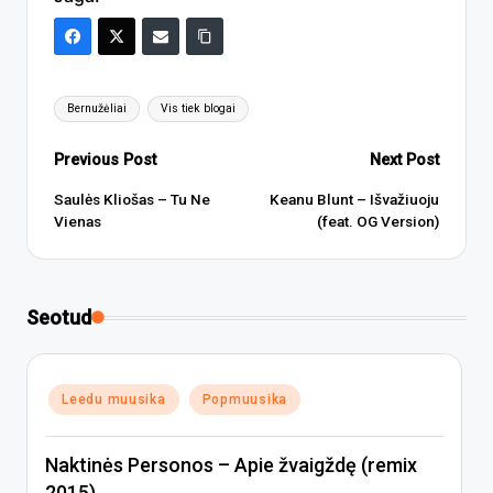
Tags:
Bernužėliai
Vis tiek blogai
Post
Previous Post
Next Post
navigation
Saulės Kliošas – Tu Ne
Keanu Blunt – Išvažiuoju
Vienas
(feat. OG Version)
Seotud
Posted
Leedu muusika
Popmuusika
in
Naktinės Personos – Apie žvaigždę (remix
2015)