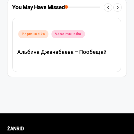
You May Have Missed
Posted
Popmuusika
Vene muusika
in
Альбина Джанабаева – Пообещай
ŽANRID