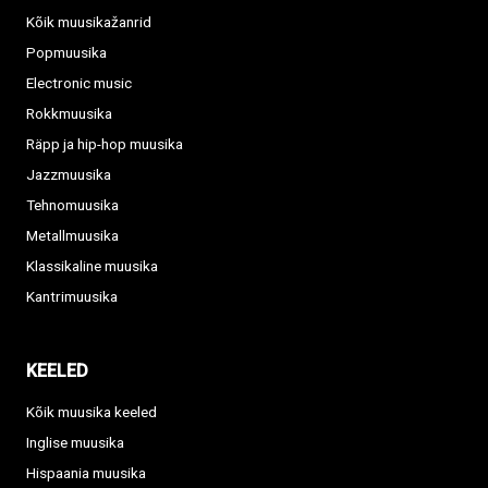
Kõik muusikažanrid
Popmuusika
Electronic music
Rokkmuusika
Räpp ja hip-hop muusika
Jazzmuusika
Tehnomuusika
Metallmuusika
Klassikaline muusika
Kantrimuusika
KEELED
Kõik muusika keeled
Inglise muusika
Hispaania muusika