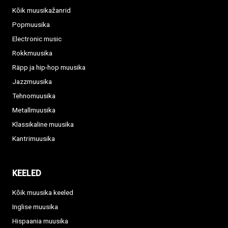
Kõik muusikažanrid
Popmuusika
Electronic music
Rokkmuusika
Räpp ja hip-hop muusika
Jazzmuusika
Tehnomuusika
Metallmuusika
Klassikaline muusika
Kantrimuusika
KEELED
Kõik muusika keeled
Inglise muusika
Hispaania muusika