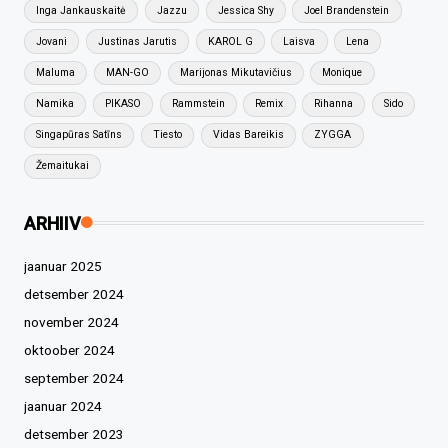
Inga Jankauskaitė
Jazzu
Jessica Shy
Joel Brandenstein
Jovani
Justinas Jarutis
KAROL G
Laisva
Lena
Maluma
MAN-GO
Marijonas Mikutavičius
Monique
Namika
PIKASO
Rammstein
Remix
Rihanna
Sido
Singapūras Satīns
Tiesto
Vidas Bareikis
ZYGGA
Žemaitukai
ARHIIV
jaanuar 2025
detsember 2024
november 2024
oktoober 2024
september 2024
jaanuar 2024
detsember 2023