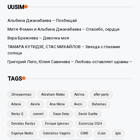
UUSIM
Альбина Джанабаева – Пообещай
Митя Фомин и Альбина Джанабаева – Спасибо, сердце
Вера Брежнева – Девочка моя
ТАМАРА КУТИДЗЕ, СТАС МИХАЙЛОВ – Звезда с глазами
солнца
Григорий Лепс, Юлия Савичева – Любовь оставляет шрамы –
TAGS
2Kvėpavimas
Abraham Mateo
Adrina
after-party
Aitana
Akvilė
Ana Mena
Avicii
Bahamas
Becky G
concert
Dapa Deep
David Guetta
Deividas Bastys
Enrique Iglesias
Eurovizija 2024
Evgenya Redko
Gabrielius Vagelis
GIMS
GJan
Iglė