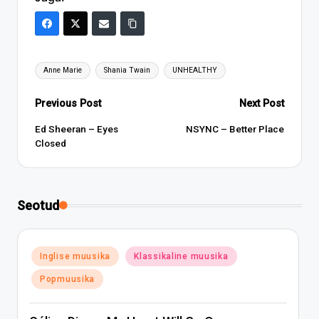
Tags:
Anne Marie
Shania Twain
UNHEALTHY
Post
Previous Post
Next Post
navigation
Ed Sheeran – Eyes
NSYNC – Better Place
Closed
Seotud
Posted
Inglise muusika
Klassikaline muusika
in
Popmuusika