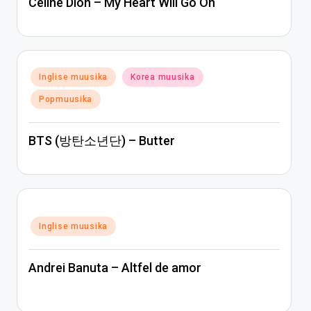
Céline Dion – My Heart Will Go On
Posted
Inglise muusika
Korea muusika
in
Popmuusika
BTS (방탄소년단) – Butter
Posted
Inglise muusika
in
Andrei Banuta – Altfel de amor