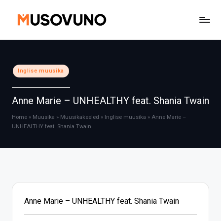
Skip
to
content
Posted
Inglise muusika
in
Anne Marie – UNHEALTHY feat. Shania Twain
Home
»
Muusika
»
Muusikakeeled
»
Inglise muusika
»
Anne Marie –
UNHEALTHY feat. Shania Twain
Anne Marie – UNHEALTHY feat. Shania Twain