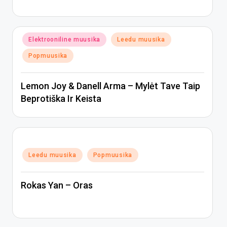
Posted
Elektrooniline muusika
Leedu muusika
in
Popmuusika
Lemon Joy & Danell Arma – Mylėt Tave Taip
Beprotiška Ir Keista
Posted
Leedu muusika
Popmuusika
in
Rokas Yan – Oras