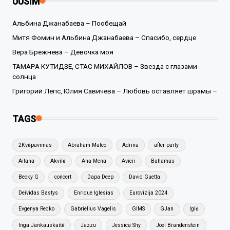
UUSIM
Альбина Джанабаева – Пообещай
Митя Фомин и Альбина Джанабаева – Спасибо, сердце
Вера Брежнева – Девочка моя
ТАМАРА КУТИДЗЕ, СТАС МИХАЙЛОВ – Звезда с глазами
солнца
Григорий Лепс, Юлия Савичева – Любовь оставляет шрамы –
TAGS
2Kvėpavimas
Abraham Mateo
Adrina
after-party
Aitana
Akvilė
Ana Mena
Avicii
Bahamas
Becky G
concert
Dapa Deep
David Guetta
Deividas Bastys
Enrique Iglesias
Eurovizija 2024
Evgenya Redko
Gabrielius Vagelis
GIMS
GJan
Iglė
Inga Jankauskaitė
Jazzu
Jessica Shy
Joel Brandenstein