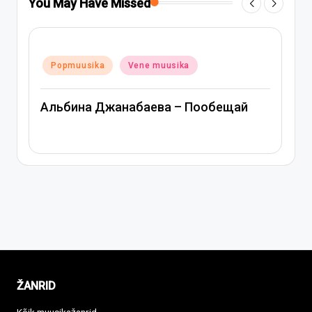
You May Have Missed
Posted
Popmuusika
Vene muusika
in
Митя Фомин и Альбина Джанабаева –
щай
Спасибо, сердце
ŽANRID