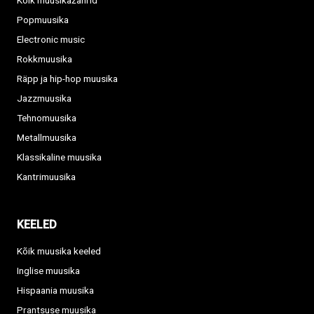
Kõik muusikažanrid
Popmuusika
Electronic music
Rokkmuusika
Räpp ja hip-hop muusika
Jazzmuusika
Tehnomuusika
Metallmuusika
Klassikaline muusika
Kantrimuusika
KEELED
Kõik muusika keeled
Inglise muusika
Hispaania muusika
Prantsuse muusika