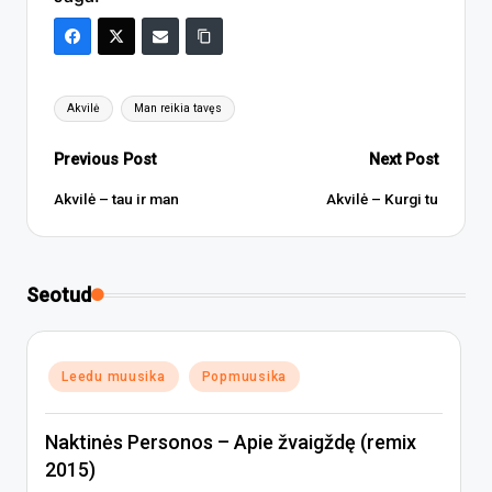
Tags:
Akvilė
Man reikia tavęs
Post
Previous Post
Next Post
navigation
Akvilė – tau ir man
Akvilė – Kurgi tu
Seotud
Posted
Leedu muusika
Popmuusika
in
Naktinės Personos – Apie žvaigždę (remix
2015)