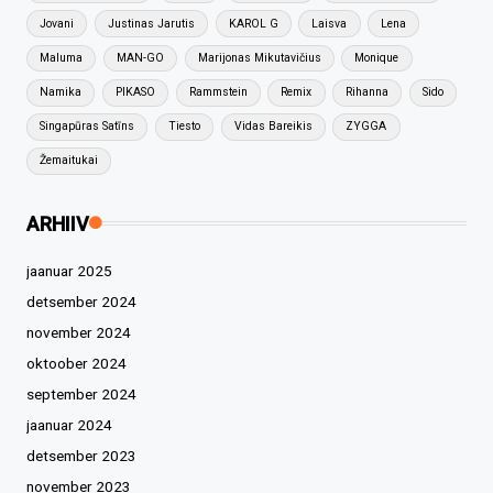
Jovani
Justinas Jarutis
KAROL G
Laisva
Lena
Maluma
MAN-GO
Marijonas Mikutavičius
Monique
Namika
PIKASO
Rammstein
Remix
Rihanna
Sido
Singapūras Satīns
Tiesto
Vidas Bareikis
ZYGGA
Žemaitukai
ARHIIV
jaanuar 2025
detsember 2024
november 2024
oktoober 2024
september 2024
jaanuar 2024
detsember 2023
november 2023