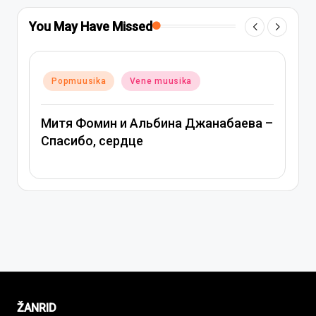
You May Have Missed
Posted
Popmuusika
Vene muusika
in
Митя Фомин и Альбина Джанабаева –
Спасибо, сердце
ŽANRID