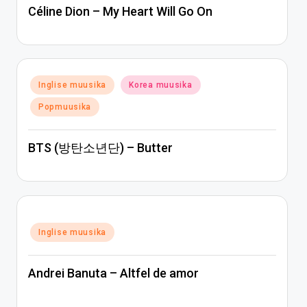
Céline Dion – My Heart Will Go On
Posted
Inglise muusika
Korea muusika
in
Popmuusika
BTS (방탄소년단) – Butter
Posted
Inglise muusika
in
Andrei Banuta – Altfel de amor