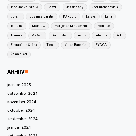
Inga Jankauskaitė
Jazzu
Jessica Shy
Joel Brandenstein
Jovani
Justinas Jarutis
KAROL G
Laisva
Lena
Maluma
MAN-GO
Marijonas Mikutavičius
Monique
Namika
PIKASO
Rammstein
Remix
Rihanna
Sido
Singapūras Satīns
Tiesto
Vidas Bareikis
ZYGGA
Žemaitukai
ARHIIV
jaanuar 2025
detsember 2024
november 2024
oktoober 2024
september 2024
jaanuar 2024
detsember 2023