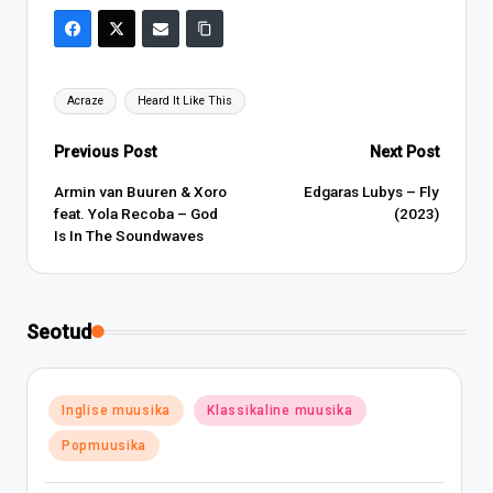
Tags:
Acraze
Heard It Like This
Post
Previous Post
Next Post
navigation
Armin van Buuren & Xoro
Edgaras Lubys – Fly
feat. Yola Recoba – God
(2023)
Is In The Soundwaves
Seotud
Posted
Inglise muusika
Klassikaline muusika
in
Popmuusika