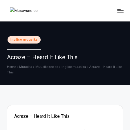
Skip
to
content
Posted
Inglise muusika
in
Acraze – Heard It Like This
Home
»
Muusika
»
Muusikakeeled
»
Inglise muusika
»
Acraze – Heard It Like
This
Acraze – Heard It Like This