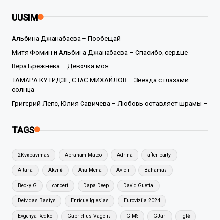
UUSIM
Альбина Джанабаева – Пообещай
Митя Фомин и Альбина Джанабаева – Спасибо, сердце
Вера Брежнева – Девочка моя
ТАМАРА КУТИДЗЕ, СТАС МИХАЙЛОВ – Звезда с глазами
солнца
Григорий Лепс, Юлия Савичева – Любовь оставляет шрамы –
TAGS
2Kvėpavimas
Abraham Mateo
Adrina
after-party
Aitana
Akvilė
Ana Mena
Avicii
Bahamas
Becky G
concert
Dapa Deep
David Guetta
Deividas Bastys
Enrique Iglesias
Eurovizija 2024
Evgenya Redko
Gabrielius Vagelis
GIMS
GJan
Iglė