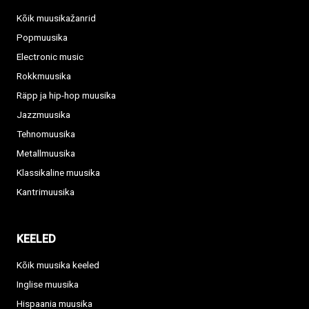
Kõik muusikažanrid
Popmuusika
Electronic music
Rokkmuusika
Räpp ja hip-hop muusika
Jazzmuusika
Tehnomuusika
Metallmuusika
Klassikaline muusika
Kantrimuusika
KEELED
Kõik muusika keeled
Inglise muusika
Hispaania muusika