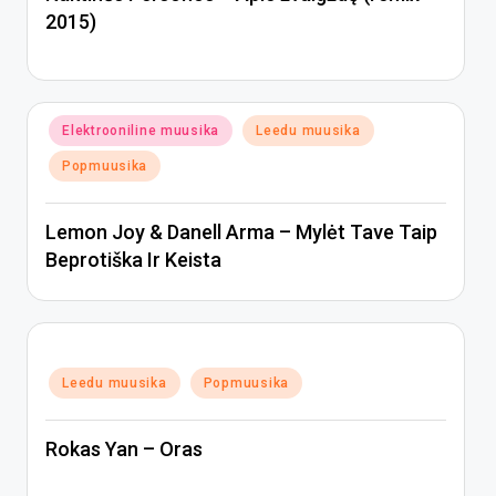
2015)
Posted
Elektrooniline muusika
Leedu muusika
in
Popmuusika
Lemon Joy & Danell Arma – Mylėt Tave Taip
Beprotiška Ir Keista
Posted
Leedu muusika
Popmuusika
in
Rokas Yan – Oras