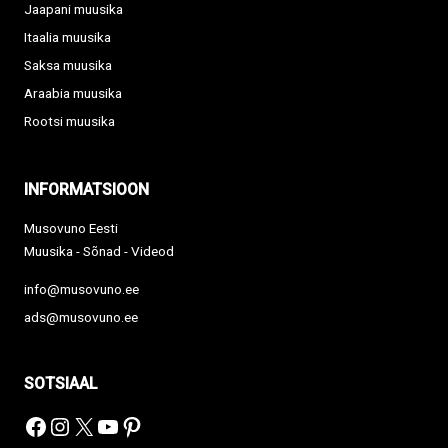
Jaapani muusika
Itaalia muusika
Saksa muusika
Araabia muusika
Rootsi muusika
INFORMATSIOON
Musovuno Eesti
Muusika - Sõnad - Videod
info@musovuno.ee
ads@musovuno.ee
SOTSIAAL
Facebook
Instagram
X
YouTube
Pinterest