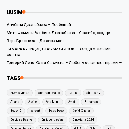
UUSIM
Альбина Джанабаева – Пообещай
Митя Фомин и Альбина Джанабаева – Спасибо, сердце
Вера Брежнева – Девочка моя
ТАМАРА КУТИДЗЕ, СТАС МИХАЙЛОВ – Звезда с глазами
солнца
Григорий Лепс, Юлия Савичева – Любовь оставляет шрамы –
TAGS
2Kvėpavimas
Abraham Mateo
Adrina
after-party
Aitana
Akvilė
Ana Mena
Avicii
Bahamas
Becky G
concert
Dapa Deep
David Guetta
Deividas Bastys
Enrique Iglesias
Eurovizija 2024
Evgenya Redko
Gabrielius Vagelis
GIMS
GJan
Iglė