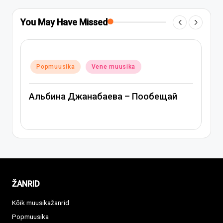
You May Have Missed
Posted
Popmuusika
V
ika
Vene muusika
in
Митя Фомин и 
 Джанабаева – Пообещай
Спасибо, серд
ŽANRID
Kõik muusikažanrid
Popmuusika