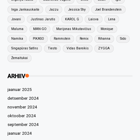
Inga Jankauskaitė
Jazzu
Jessica Shy
Joel Brandenstein
Jovani
Justinas Jarutis
KAROL G
Laisva
Lena
Maluma
MAN-GO
Marijonas Mikutavičius
Monique
Namika
PIKASO
Rammstein
Remix
Rihanna
Sido
Singapūras Satīns
Tiesto
Vidas Bareikis
ZYGGA
Žemaitukai
ARHIIV
jaanuar 2025
detsember 2024
november 2024
oktoober 2024
september 2024
jaanuar 2024