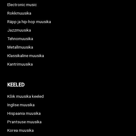
Electronic music
Rokkmuusika
Räpp ja hip-hop muusika
Jazzmuusika
Tehnomuusika
Metallmuusika
Klassikaline muusika
Kantrimuusika
KEELED
Kõik muusika keeled
Inglise muusika
Hispaania muusika
Prantsuse muusika
Korea muusika