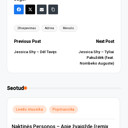
Tags:
2Kvėpavimas
Adrina
Mėnulis
Post
Previous Post
Next Post
navigation
Jessica Shy – Dėl Tavęs
Jessica Shy – Tyliai
Pakuždėk (feat.
Nombeko Auguste)
Seotud
Posted
Leedu muusika
Popmuusika
in
Naktinės Personos – Apie žvaigždę (remix